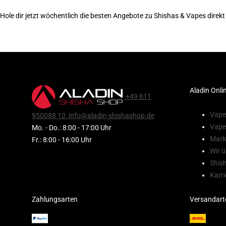
Hole dir jetzt wöchentlich die besten Angebote zu Shishas & Vapes direkt
Aladin Onli
+49 611
Vape
950088 10
info@aladin-shishashop.de
Vape
Mo. - Do.: 8:00 - 17:00 Uhr
Mark
Fr.: 8:00 - 16:00 Uhr
Wir ü
Shis
Karri
Zahlungsarten
Versandart