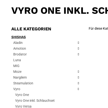
VYRO ONE INKL. S
ALLE KATEGORIEN
Für diese Kat
SHISHAS
Aladin
Amotion
Brodator
Luna
MIG
Moze
Nargilem
Steamulation
Vyro
Vyro One
Vyro One inkl. Schlauchset
Vyro Versa