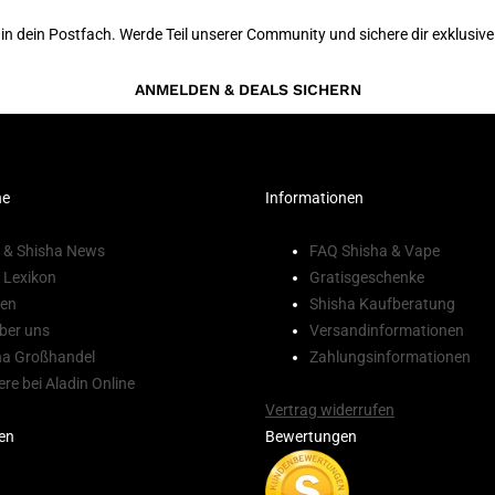
 in dein Postfach. Werde Teil unserer Community und sichere dir exklusive
ANMELDEN & DEALS SICHERN
ne
Informationen
 & Shisha News
FAQ Shisha & Vape
 Lexikon
Gratisgeschenke
en
Shisha Kaufberatung
ber uns
Versandinformationen
ha Großhandel
Zahlungsinformationen
ere bei Aladin Online
Vertrag widerrufen
en
Bewertungen