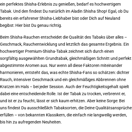
ein perfektes Shisha-Erlebnis zu genießen, bedarf es hochwertigem
Tabak. Und den findest Du natürlich im Aladin Shisha Shop! Egal, ob Du
bereits ein erfahrener Shisha-Liebhaber bist oder Dich auf Neuland
begibst: Hier bist Du genau richtig.
Beim Shisha-Rauchen entscheidet die Qualität des Tabaks über alles –
Geschmack, Rauchentwicklung und letztlich das gesamte Ergebnis. Ein
hochwertiger Premium-Shisha-Tabak zeichnet sich durch einen
sorgfältig ausgewählten Grundtabak, gleichmäßigen Schnitt und perfekt
abgestimmte Aromen aus. Nur wenn all diese Faktoren miteinander
harmonieren, entsteht das, was echte Shisha-Fans so schätzen: dichter
Rauch, intensiver Geschmack und ein gleichmäßiges Abbrennen ohne
Kratzen im Hals – bei jeder Session. Auch der Feuchtigkeitsgehalt spielt
dabei eine entscheidende Rolle. Ist der Tabak zu trocken, verbrennt er,
und ist er zu feucht, lässt er sich kaum erhitzen. Aber keine Sorge: Bei
uns findest Du ausschließlich Tabaksorten, die Deine Qualitätsansprüche
erfüllen – von bekannten Klassikern, die einfach nie langweilig werden,
bis hin zu aufregenden Neuheiten.