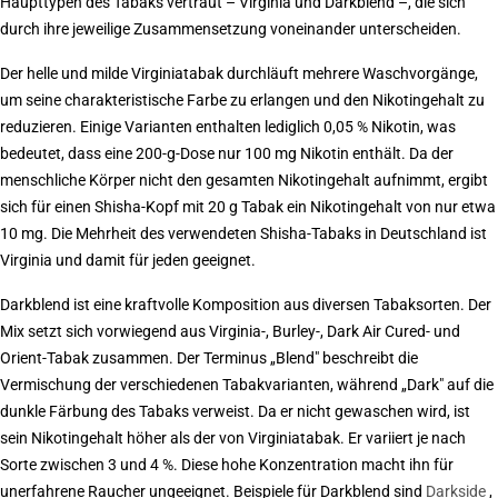
Haupttypen des Tabaks vertraut – Virginia und Darkblend –, die sich
durch ihre jeweilige Zusammensetzung voneinander unterscheiden.
Der helle und milde Virginiatabak durchläuft mehrere Waschvorgänge,
um seine charakteristische Farbe zu erlangen und den Nikotingehalt zu
reduzieren. Einige Varianten enthalten lediglich 0,05 % Nikotin, was
bedeutet, dass eine 200-g-Dose nur 100 mg Nikotin enthält. Da der
menschliche Körper nicht den gesamten Nikotingehalt aufnimmt, ergibt
sich für einen Shisha-Kopf mit 20 g Tabak ein Nikotingehalt von nur etwa
10 mg. Die Mehrheit des verwendeten Shisha-Tabaks in Deutschland ist
Virginia und damit für jeden geeignet.
Darkblend ist eine kraftvolle Komposition aus diversen Tabaksorten. Der
Mix setzt sich vorwiegend aus Virginia-, Burley-, Dark Air Cured- und
Orient-Tabak zusammen. Der Terminus „Blend" beschreibt die
Vermischung der verschiedenen Tabakvarianten, während „Dark" auf die
dunkle Färbung des Tabaks verweist. Da er nicht gewaschen wird, ist
sein Nikotingehalt höher als der von Virginiatabak. Er variiert je nach
Sorte zwischen 3 und 4 %. Diese hohe Konzentration macht ihn für
unerfahrene Raucher ungeeignet. Beispiele für Darkblend sind
Darkside
,