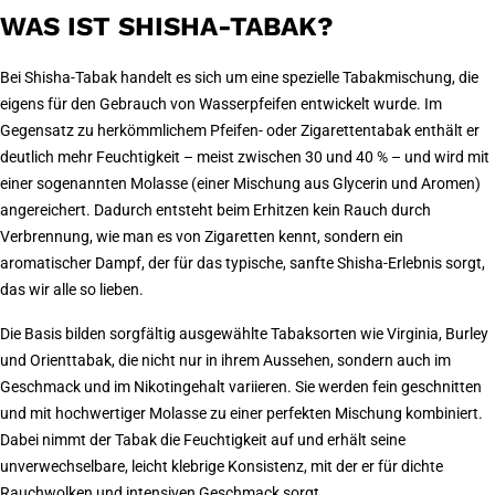
WAS IST SHISHA-TABAK?
Bei Shisha-Tabak handelt es sich um eine spezielle Tabakmischung, die
eigens für den Gebrauch von Wasserpfeifen entwickelt wurde. Im
Gegensatz zu herkömmlichem Pfeifen- oder Zigarettentabak enthält er
deutlich mehr Feuchtigkeit – meist zwischen 30 und 40 % – und wird mit
einer sogenannten Molasse (einer Mischung aus Glycerin und Aromen)
angereichert. Dadurch entsteht beim Erhitzen kein Rauch durch
Verbrennung, wie man es von Zigaretten kennt, sondern ein
aromatischer Dampf, der für das typische, sanfte Shisha-Erlebnis sorgt,
das wir alle so lieben.
Die Basis bilden sorgfältig ausgewählte Tabaksorten wie Virginia, Burley
und Orienttabak, die nicht nur in ihrem Aussehen, sondern auch im
Geschmack und im Nikotingehalt variieren. Sie werden fein geschnitten
und mit hochwertiger Molasse zu einer perfekten Mischung kombiniert.
Dabei nimmt der Tabak die Feuchtigkeit auf und erhält seine
unverwechselbare, leicht klebrige Konsistenz, mit der er für dichte
Rauchwolken und intensiven Geschmack sorgt.