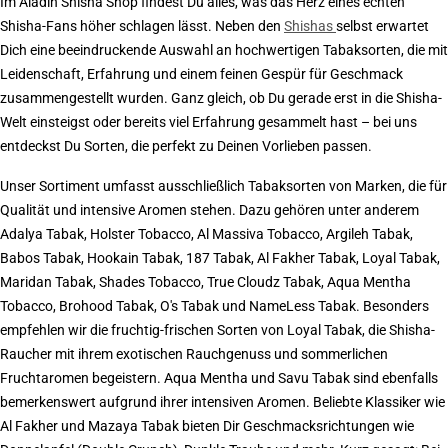
Im Aladin Shisha Shop findest Du alles, was das Herz eines echten
Shisha-Fans höher schlagen lässt. Neben den
Shishas
selbst erwartet
Dich eine beeindruckende Auswahl an hochwertigen Tabaksorten, die mit
Leidenschaft, Erfahrung und einem feinen Gespür für Geschmack
zusammengestellt wurden. Ganz gleich, ob Du gerade erst in die Shisha-
Welt einsteigst oder bereits viel Erfahrung gesammelt hast – bei uns
entdeckst Du Sorten, die perfekt zu Deinen Vorlieben passen.
Unser Sortiment umfasst ausschließlich Tabaksorten von Marken, die für
Qualität und intensive Aromen stehen. Dazu gehören unter anderem
Adalya Tabak, Holster Tobacco, Al Massiva Tobacco, Argileh Tabak,
Babos Tabak, Hookain Tabak, 187 Tabak, Al Fakher Tabak, Loyal Tabak,
Maridan Tabak, Shades Tobacco, True Cloudz Tabak, Aqua Mentha
Tobacco, Brohood Tabak, O's Tabak und NameLess Tabak. Besonders
empfehlen wir die fruchtig-frischen Sorten von Loyal Tabak, die Shisha-
Raucher mit ihrem exotischen Rauchgenuss und sommerlichen
Fruchtaromen begeistern. Aqua Mentha und Savu Tabak sind ebenfalls
bemerkenswert aufgrund ihrer intensiven Aromen. Beliebte Klassiker wie
Al Fakher und Mazaya Tabak bieten Dir Geschmacksrichtungen wie