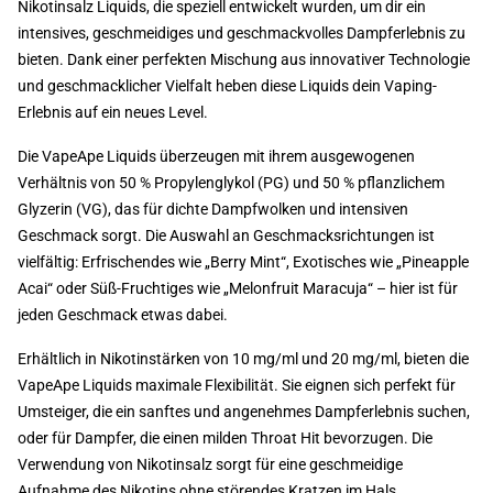
Nikotinsalz Liquids, die speziell entwickelt wurden, um dir ein
intensives, geschmeidiges und geschmackvolles Dampferlebnis zu
bieten. Dank einer perfekten Mischung aus innovativer Technologie
und geschmacklicher Vielfalt heben diese Liquids dein Vaping-
Erlebnis auf ein neues Level.
Die VapeApe Liquids überzeugen mit ihrem ausgewogenen
Verhältnis von 50 % Propylenglykol (PG) und 50 % pflanzlichem
Glyzerin (VG), das für dichte Dampfwolken und intensiven
Geschmack sorgt. Die Auswahl an Geschmacksrichtungen ist
vielfältig: Erfrischendes wie „Berry Mint“, Exotisches wie „Pineapple
Acai“ oder Süß-Fruchtiges wie „Melonfruit Maracuja“ – hier ist für
jeden Geschmack etwas dabei.
Erhältlich in Nikotinstärken von 10 mg/ml und 20 mg/ml, bieten die
VapeApe Liquids maximale Flexibilität. Sie eignen sich perfekt für
Umsteiger, die ein sanftes und angenehmes Dampferlebnis suchen,
oder für Dampfer, die einen milden Throat Hit bevorzugen. Die
Verwendung von Nikotinsalz sorgt für eine geschmeidige
Aufnahme des Nikotins ohne störendes Kratzen im Hals.