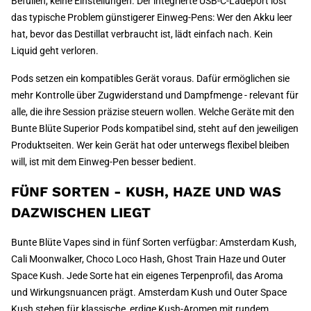
Befüllen, keine Einstellungen. Der integrierte USB-C-Ladeport löst
das typische Problem günstigerer Einweg-Pens: Wer den Akku leer
hat, bevor das Destillat verbraucht ist, lädt einfach nach. Kein
Liquid geht verloren.
Pods setzen ein kompatibles Gerät voraus. Dafür ermöglichen sie
mehr Kontrolle über Zugwiderstand und Dampfmenge - relevant für
alle, die ihre Session präzise steuern wollen. Welche Geräte mit den
Bunte Blüte Superior Pods kompatibel sind, steht auf den jeweiligen
Produktseiten. Wer kein Gerät hat oder unterwegs flexibel bleiben
will, ist mit dem Einweg-Pen besser bedient.
FÜNF SORTEN - KUSH, HAZE UND WAS
DAZWISCHEN LIEGT
Bunte Blüte Vapes sind in fünf Sorten verfügbar: Amsterdam Kush,
Cali Moonwalker, Choco Loco Hash, Ghost Train Haze und Outer
Space Kush. Jede Sorte hat ein eigenes Terpenprofil, das Aroma
und Wirkungsnuancen prägt. Amsterdam Kush und Outer Space
Kush stehen für klassische, erdige Kush-Aromen mit rundem,