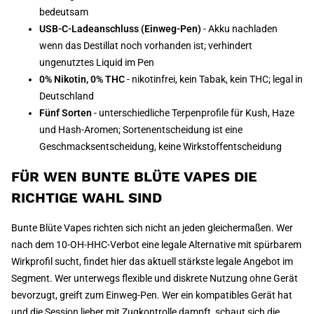
bedeutsam
USB-C-Ladeanschluss (Einweg-Pen)
- Akku nachladen
wenn das Destillat noch vorhanden ist; verhindert
ungenutztes Liquid im Pen
0% Nikotin, 0% THC
- nikotinfrei, kein Tabak, kein THC; legal in
Deutschland
Fünf Sorten
- unterschiedliche Terpenprofile für Kush, Haze
und Hash-Aromen; Sortenentscheidung ist eine
Geschmacksentscheidung, keine Wirkstoffentscheidung
FÜR WEN BUNTE BLÜTE VAPES DIE
RICHTIGE WAHL SIND
Bunte Blüte Vapes richten sich nicht an jeden gleichermaßen. Wer
nach dem 10-OH-HHC-Verbot eine legale Alternative mit spürbarem
Wirkprofil sucht, findet hier das aktuell stärkste legale Angebot im
Segment. Wer unterwegs flexible und diskrete Nutzung ohne Gerät
bevorzugt, greift zum Einweg-Pen. Wer ein kompatibles Gerät hat
und die Session lieber mit Zugkontrolle dampft, schaut sich die