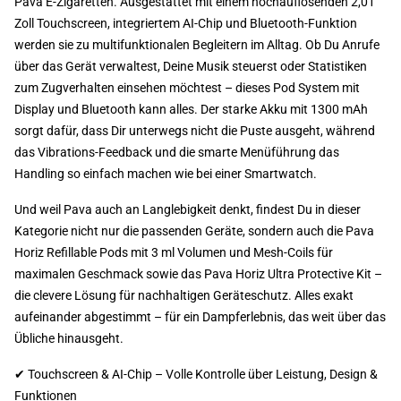
Pava E-Zigaretten. Ausgestattet mit einem hochauflösenden 2,01
Zoll Touchscreen, integriertem AI-Chip und Bluetooth-Funktion
werden sie zu multifunktionalen Begleitern im Alltag. Ob Du Anrufe
über das Gerät verwaltest, Deine Musik steuerst oder Statistiken
zum Zugverhalten einsehen möchtest – dieses Pod System mit
Display und Bluetooth kann alles. Der starke Akku mit 1300 mAh
sorgt dafür, dass Dir unterwegs nicht die Puste ausgeht, während
das Vibrations-Feedback und die smarte Menüführung das
Handling so einfach machen wie bei einer Smartwatch.
Und weil Pava auch an Langlebigkeit denkt, findest Du in dieser
Kategorie nicht nur die passenden Geräte, sondern auch die Pava
Horiz Refillable Pods mit 3 ml Volumen und Mesh-Coils für
maximalen Geschmack sowie das Pava Horiz Ultra Protective Kit –
die clevere Lösung für nachhaltigen Geräteschutz. Alles exakt
aufeinander abgestimmt – für ein Dampferlebnis, das weit über das
Übliche hinausgeht.
✔ Touchscreen & AI-Chip – Volle Kontrolle über Leistung, Design &
Funktionen