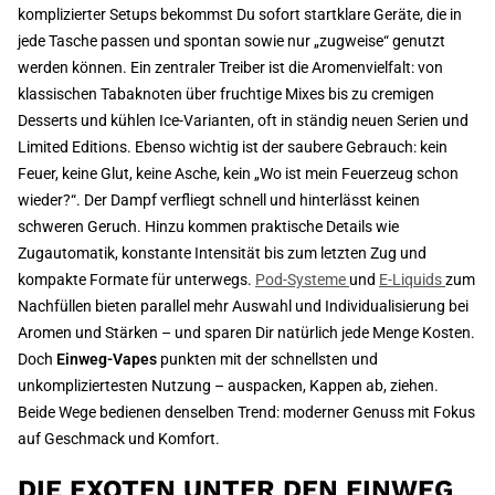
komplizierter Setups bekommst Du sofort startklare Geräte, die in
jede Tasche passen und spontan sowie nur „zugweise“ genutzt
werden können. Ein zentraler Treiber ist die Aromenvielfalt: von
klassischen Tabaknoten über fruchtige Mixes bis zu cremigen
Desserts und kühlen Ice-Varianten, oft in ständig neuen Serien und
Limited Editions. Ebenso wichtig ist der saubere Gebrauch: kein
Feuer, keine Glut, keine Asche, kein „Wo ist mein Feuerzeug schon
wieder?“. Der Dampf verfliegt schnell und hinterlässt keinen
schweren Geruch. Hinzu kommen praktische Details wie
Zugautomatik, konstante Intensität bis zum letzten Zug und
kompakte Formate für unterwegs.
Pod-Systeme
und
E-Liquids
zum
Nachfüllen bieten parallel mehr Auswahl und Individualisierung bei
Aromen und Stärken – und sparen Dir natürlich jede Menge Kosten.
Doch
Einweg-Vapes
punkten mit der schnellsten und
unkompliziertesten Nutzung – auspacken, Kappen ab, ziehen.
Beide Wege bedienen denselben Trend: moderner Genuss mit Fokus
auf Geschmack und Komfort.
DIE EXOTEN UNTER DEN EINWEG