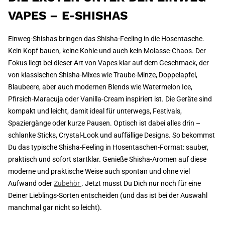
VAPES – E-SHISHAS
Einweg-Shishas bringen das Shisha-Feeling in die Hosentasche.
Kein Kopf bauen, keine Kohle und auch kein Molasse-Chaos. Der
Fokus liegt bei dieser Art von Vapes klar auf dem Geschmack, der
von klassischen Shisha-Mixes wie Traube-Minze, Doppelapfel,
Blaubeere, aber auch modernen Blends wie Watermelon Ice,
Pfirsich-Maracuja oder Vanilla-Cream inspiriert ist. Die Geräte sind
kompakt und leicht, damit ideal für unterwegs, Festivals,
Spaziergänge oder kurze Pausen. Optisch ist dabei alles drin –
schlanke Sticks, Crystal-Look und auffällige Designs. So bekommst
Du das typische Shisha-Feeling in Hosentaschen-Format: sauber,
praktisch und sofort startklar. Genieße Shisha-Aromen auf diese
moderne und praktische Weise auch spontan und ohne viel
Aufwand oder
Zubehör
. Jetzt musst Du Dich nur noch für eine
Deiner Lieblings-Sorten entscheiden (und das ist bei der Auswahl
manchmal gar nicht so leicht).