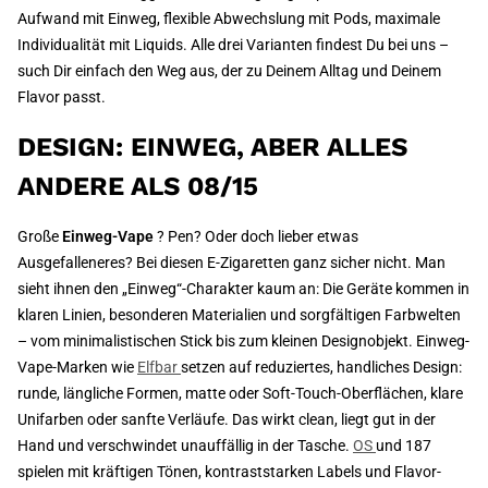
Aufwand mit Einweg, flexible Abwechslung mit Pods, maximale
Individualität mit Liquids. Alle drei Varianten findest Du bei uns –
such Dir einfach den Weg aus, der zu Deinem Alltag und Deinem
Flavor passt.
DESIGN: EINWEG, ABER ALLES
ANDERE ALS 08/15
Große
Einweg-Vape
? Pen? Oder doch lieber etwas
Ausgefalleneres? Bei diesen E-Zigaretten ganz sicher nicht. Man
sieht ihnen den „Einweg“-Charakter kaum an: Die Geräte kommen in
klaren Linien, besonderen Materialien und sorgfältigen Farbwelten
– vom minimalistischen Stick bis zum kleinen Designobjekt. Einweg-
Vape-Marken wie
Elfbar
setzen auf reduziertes, handliches Design:
runde, längliche Formen, matte oder Soft-Touch-Oberflächen, klare
Unifarben oder sanfte Verläufe. Das wirkt clean, liegt gut in der
Hand und verschwindet unauffällig in der Tasche.
OS
und 187
spielen mit kräftigen Tönen, kontraststarken Labels und Flavor-