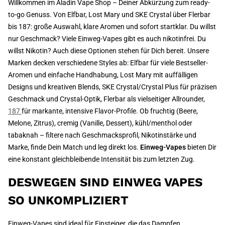
Willkommen im Aladin Vape Shop – Deiner Abkürzung zum ready-
to-go Genuss. Von Elfbar, Lost Mary und SKE Crystal über Flerbar
bis 187: große Auswahl, klare Aromen und sofort startklar. Du willst
nur Geschmack? Viele Einweg-Vapes gibt es auch nikotinfrei. Du
willst Nikotin? Auch diese Optionen stehen für Dich bereit. Unsere
Marken decken verschiedene Styles ab: Elfbar für viele Bestseller-
Aromen und einfache Handhabung, Lost Mary mit auffälligen
Designs und kreativen Blends, SKE Crystal/Crystal Plus für präzisen
Geschmack und Crystal-Optik, Flerbar als vielseitiger Allrounder,
187
für markante, intensive Flavor-Profile. Ob fruchtig (Beere,
Melone, Zitrus), cremig (Vanille, Dessert), kühl/menthol oder
tabaknah – filtere nach Geschmacksprofil, Nikotinstärke und
Marke, finde Dein Match und leg direkt los.
Einweg-Vapes
bieten Dir
eine konstant gleichbleibende Intensität bis zum letzten Zug.
DESWEGEN SIND EINWEG VAPES
SO UNKOMPLIZIERT
Einweg-Vapes sind ideal für Einsteiger, die das Dampfen