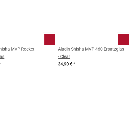
Shisha MVP Rocket
Aladin Shisha MVP 460 Ersatzglas
las
- Clear
*
34,90 €
*