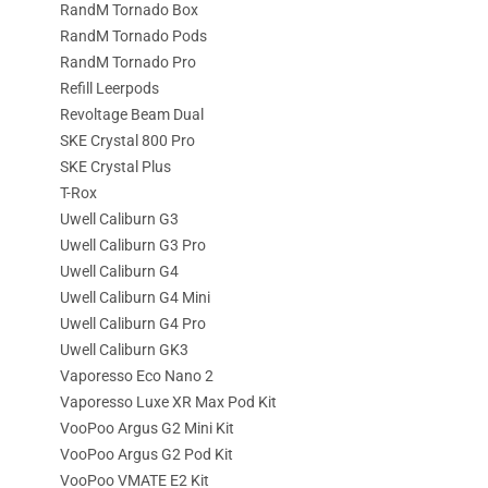
RandM Tornado Box
RandM Tornado Pods
RandM Tornado Pro
Refill Leerpods
Revoltage Beam Dual
SKE Crystal 800 Pro
SKE Crystal Plus
T-Rox
Uwell Caliburn G3
Uwell Caliburn G3 Pro
Uwell Caliburn G4
Uwell Caliburn G4 Mini
Uwell Caliburn G4 Pro
Uwell Caliburn GK3
Vaporesso Eco Nano 2
Vaporesso Luxe XR Max Pod Kit
VooPoo Argus G2 Mini Kit
VooPoo Argus G2 Pod Kit
VooPoo VMATE E2 Kit