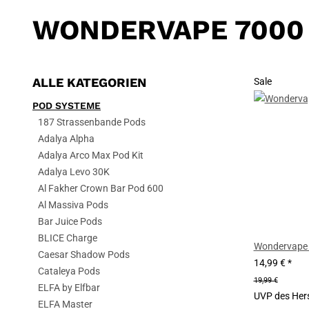
WONDERVAPE 7000
ALLE KATEGORIEN
Sale
POD SYSTEME
187 Strassenbande Pods
Adalya Alpha
Adalya Arco Max Pod Kit
Adalya Levo 30K
Al Fakher Crown Bar Pod 600
Al Massiva Pods
Bar Juice Pods
BLICE Charge
Wondervape 7
Caesar Shadow Pods
14,99 €
*
Cataleya Pods
19,99 €
ELFA by Elfbar
UVP des Hers
ELFA Master