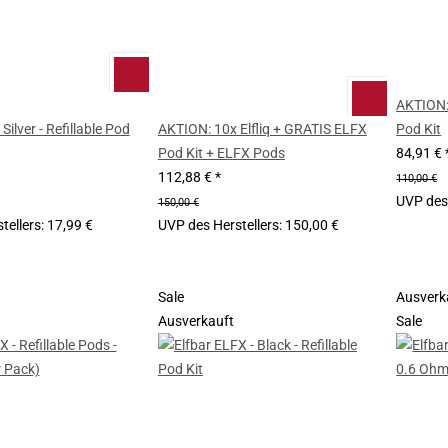
AKTION:
Silver - Refillable Pod
AKTION: 10x Elfliq + GRATIS ELFX
Pod Kit
Pod Kit + ELFX Pods
84,91 €
112,88 €
*
110,00 €
UVP des 
150,00 €
tellers
:
17,99 €
UVP des Herstellers
:
150,00 €
Sale
Ausverk
Ausverkauft
Sale