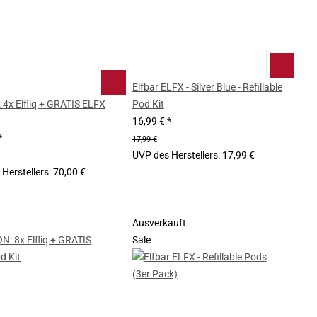
Elfbar ELFX - Silver Blue - Refillable
 4x Elfliq + GRATIS ELFX
Pod Kit
16,99 €
*
*
17,99 €
UVP des Herstellers
:
17,99 €
Herstellers
:
70,00 €
Ausverkauft
Sale