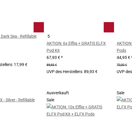
 Dark Sea - Refillable
5
AKTION: 6x Elfliq + GRATIS ELFX
AKTION:
Pod Kit
Pods
67,93 €
*
44,95 €
tellers
:
17,99 €
89,93 €
70,00 €
UVP des Herstellers
:
89,93 €
UVP des 
Ausverkauft
Sale
Sale