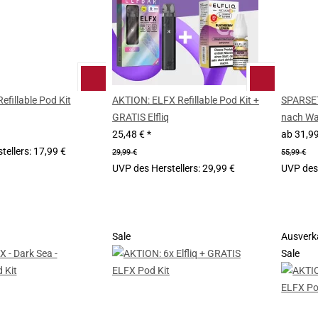
efillable Pod Kit
AKTION: ELFX Refillable Pod Kit +
SPARSET:
GRATIS Elfliq
nach Wa
25,48 €
*
ab
31,9
tellers
:
17,99 €
29,99 €
55,99 €
UVP des Herstellers
:
29,99 €
UVP des 
Sale
Ausverk
Sale