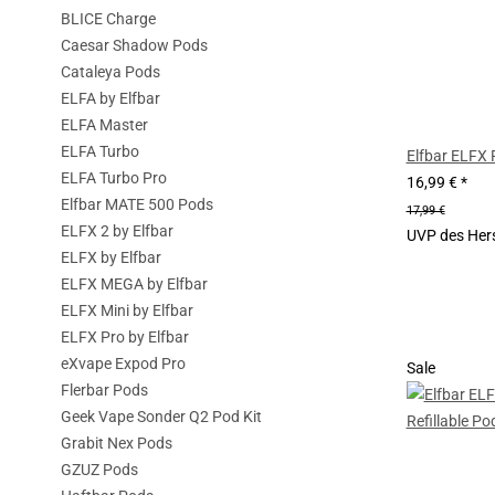
BLICE Charge
Caesar Shadow Pods
Cataleya Pods
ELFA by Elfbar
ELFA Master
ELFA Turbo
Elfbar ELFX R
ELFA Turbo Pro
16,99 €
*
Elfbar MATE 500 Pods
17,99 €
ELFX 2 by Elfbar
UVP des Hers
ELFX by Elfbar
ELFX MEGA by Elfbar
ELFX Mini by Elfbar
ELFX Pro by Elfbar
eXvape Expod Pro
Sale
Flerbar Pods
Geek Vape Sonder Q2 Pod Kit
Grabit Nex Pods
GZUZ Pods