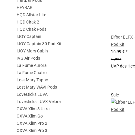
Haftbar Pods
HEYBAR
HQD Allstar Lite
HQD Cirak 2
HQD Cirak Pods
IJOY Captain
Elfbar ELFX -
IJOY Captain 30 Pod Kit
Pod Kit
IJOY Mars Cabin
16,99 €
*
IVG Air Pods
17,99 €
La Fume Aurora
UVP des Hers
La Fume Cuatro
Lost Mary Tappo
Lost Mary WAVI Pods
Lovesticks LUVA
Sale
Lovesticks LUVX Velora
OXVA Xlim 3 Ultra
OXVA Xlim Go
OXVA Xlim Pro 2
OXVA Xlim Pro 3