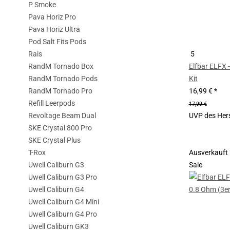
P Smoke
Pava Horiz Pro
Pava Horiz Ultra
Pod Salt Fits Pods
Rais
5
RandM Tornado Box
Elfbar ELFX - 
RandM Tornado Pods
Kit
RandM Tornado Pro
16,99 €
*
Refill Leerpods
17,99 €
Revoltage Beam Dual
UVP des Hers
SKE Crystal 800 Pro
SKE Crystal Plus
T-Rox
Ausverkauft
Uwell Caliburn G3
Sale
Uwell Caliburn G3 Pro
Uwell Caliburn G4
Uwell Caliburn G4 Mini
Uwell Caliburn G4 Pro
Uwell Caliburn GK3