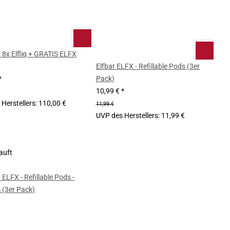
 8x Elfliq + GRATIS ELFX
Elfbar ELFX - Refillable Pods (3er
*
Pack)
10,99 €
*
Herstellers
:
110,00 €
11,99 €
UVP des Herstellers
:
11,99 €
auft