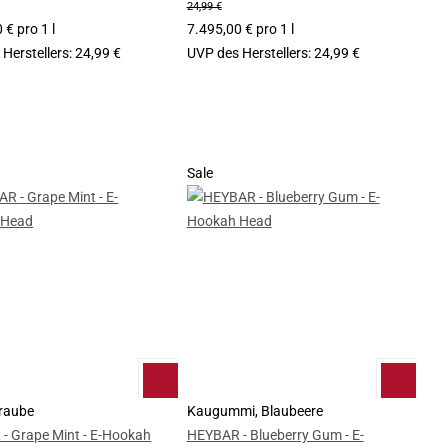
24,99 €
 € pro 1 l
7.495,00 € pro 1 l
Herstellers
:
24,99 €
UVP des Herstellers
:
24,99 €
Sale
Traube
Kaugummi, Blaubeere
- Grape Mint - E-Hookah
HEYBAR - Blueberry Gum - E-