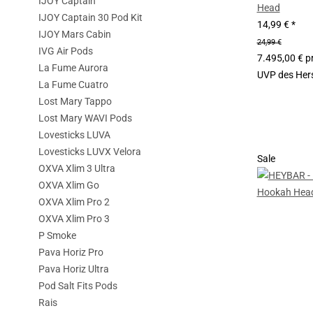
IJOY Captain
Head
IJOY Captain 30 Pod Kit
14,99 €
*
IJOY Mars Cabin
24,99 €
IVG Air Pods
7.495,00 € pr
La Fume Aurora
UVP des Hers
La Fume Cuatro
Lost Mary Tappo
Lost Mary WAVI Pods
Lovesticks LUVA
Lovesticks LUVX Velora
Sale
OXVA Xlim 3 Ultra
OXVA Xlim Go
OXVA Xlim Pro 2
OXVA Xlim Pro 3
P Smoke
Pava Horiz Pro
Pava Horiz Ultra
Pod Salt Fits Pods
Rais