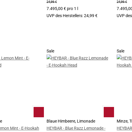
24,99 €
24,99 €
7.495,00 € pro 1 l
7.495,00
UVP des Herstellers
:
24,99 €
UVP des 
Sale
Sale
ne
Blaue Himbeere, Limonade
Minze, 
mon Mint - E-Hookah
HEYBAR - Blue Razz Lemonade -
HEYBAR 