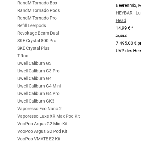
RandM Tornado Box
Beerenmix, 
RandM Tornado Pods
HEYBAR - Lu
RandM Tornado Pro
Head
Refill Leerpods
14,99 €
*
Revoltage Beam Dual
24,99 €
SKE Crystal 800 Pro
7.495,00 € pr
SKE Crystal Plus
UVP des Hers
T-Rox
Uwell Caliburn G3
Uwell Caliburn G3 Pro
Uwell Caliburn G4
Uwell Caliburn G4 Mini
Uwell Caliburn G4 Pro
Uwell Caliburn GK3
Vaporesso Eco Nano 2
Vaporesso Luxe XR Max Pod Kit
VooPoo Argus G2 Mini Kit
VooPoo Argus G2 Pod Kit
VooPoo VMATE E2 Kit