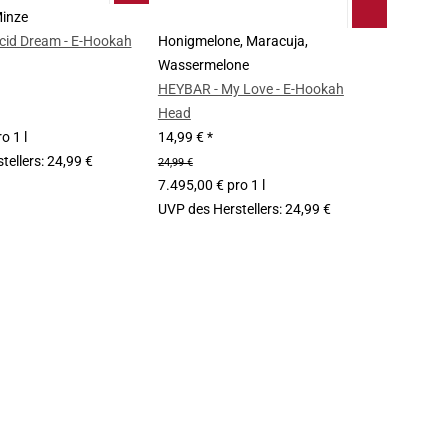
Minze
cid Dream - E-Hookah
Honigmelone, Maracuja,
Wassermelone
HEYBAR - My Love - E-Hookah
Head
o 1 l
14,99 €
*
tellers
:
24,99 €
24,99 €
7.495,00 € pro 1 l
UVP des Herstellers
:
24,99 €