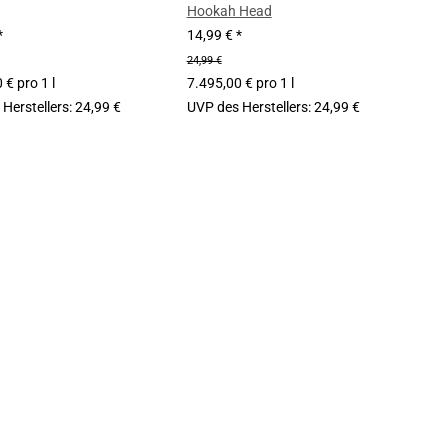
Hookah Head
*
14,99 €
*
24,99 €
 € pro 1 l
7.495,00 € pro 1 l
Herstellers
:
24,99 €
UVP des Herstellers
:
24,99 €