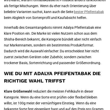
wird klarer, warum rohtabakbasierte Produkte anders funktionieren
als fertige Mischungen. Wenn du eher nach Orientierung über
beliebte Varianten suchst, kann auch die Seite
bester Pfeifentabak
beim Abgleich von Sortenprofil und Kaufabsicht helfen.
Innerhalb des Gesamtangebots nimmt Adalya Pfeifentabak eine
klare Position ein. Die Marke ist vielen Nutzern schon aus dem
Shisha-Bereich bekannt, die Kategorie bündelt aber nicht einfach
nur Markennamen, sondern ein bestimmtes Produktformat.
Dadurch wird die Auswahl einfacher: Du entscheidest hier nicht
zuerst zwischen Geräten oder Zubehör, sondern zwischen
trockener Basis, Sortenrichtung und passender Größenordnung.
WIE DU MIT ADALYA PFEIFENTABAK DIE
RICHTIGE WAHL TRIFFST
Klare Größenwahl
reduziert die meisten Fehlkäufe in dieser
Kategorie. Wenn du eine Sorte erst prüfen oder flexibel bleiben
willst, ist 100g meist der vernünftigere Einstieg. Wenn du eine
bekannte Sorte fest eingeplant hast und auf den Preis pro Gramm