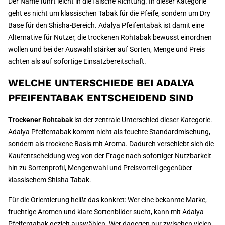
Der Name führt leicht in die falsche Richtung. In dieser Kategorie
geht es nicht um klassischen Tabak für die Pfeife, sondern um Dry
Base für den Shisha-Bereich. Adalya Pfeifentabak ist damit eine
Alternative für Nutzer, die trockenen Rohtabak bewusst einordnen
wollen und bei der Auswahl stärker auf Sorten, Menge und Preis
achten als auf sofortige Einsatzbereitschaft.
WELCHE UNTERSCHIEDE BEI ADALYA
PFEIFENTABAK ENTSCHEIDEND SIND
Trockener Rohtabak
ist der zentrale Unterschied dieser Kategorie.
Adalya Pfeifentabak kommt nicht als feuchte Standardmischung,
sondern als trockene Basis mit Aroma. Dadurch verschiebt sich die
Kaufentscheidung weg von der Frage nach sofortiger Nutzbarkeit
hin zu Sortenprofil, Mengenwahl und Preisvorteil gegenüber
klassischem Shisha Tabak.
Für die Orientierung heißt das konkret: Wer eine bekannte Marke,
fruchtige Aromen und klare Sortenbilder sucht, kann mit Adalya
Pfeifentabak gezielt auswählen. Wer dagegen nur zwischen vielen