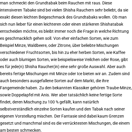
man schmeckt den Grundtabak beim Rauchen mit raus. Diese
intensiveren Tabake sind bei vielen Shisha Rauchern sehr beliebt, da sie
exakt diesen leichten Beigeschmack des Grundtabaks wollen. Ob man
sich nun lieber für einen leichteren oder einen stärkeren Shishatabak
entscheiden möchte, es bleibt immer noch die Frage in welche Richtung
es geschmacklich gehen soll. Von eher einfachen Sorten, wie zum
Beispiel Minze, Waldbeere, oder Zitrone, über beliebte Mischungen
verschiedener Fruchtsorten, bis hin zu eher herben Sorten, wie Kaffee
oder auch blumigen Sorten, wie beispielsweise Veilchen oder Rose, gibt
es für jede(n) Shisha Raucher(in) eine sehr große Auswahl. Aber auch
bereits fertige Mischungen mit Minze oder Ice bieten wir an. Zudem sind
auch besonders ausgefallene Sorten auf dem Markt, die ihre
Fangemeinde haben. Zu den bekannten Klassiker gehören Traube-Minze,
sowie Doppelapfel mit Anis. Wer aber tatsächlich keine fertige Sorte
findet, deren Mischung zu 100 % gefällt, kann natürlich
selbstverständlich einzelne Sorten kaufen und den Tabak nach seiner
eigenen Vorstellung mischen. Der Fantasie sind dabei kaum Grenzen
gesetzt und manchmal sind es die verrücktesten Mischungen, die einem
am besten schmecken.