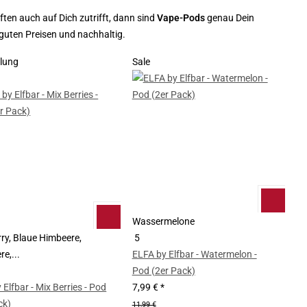
n auch auf Dich zutrifft, dann sind
Vape-Pods
genau Dein
guten Preisen und nachhaltig.
lung
Sale
Wassermelone
ry, Blaue Himbeere,
5
e,...
ELFA by Elfbar - Watermelon -
Pod (2er Pack)
 Elfbar - Mix Berries - Pod
7,99 €
*
ck)
11,99 €