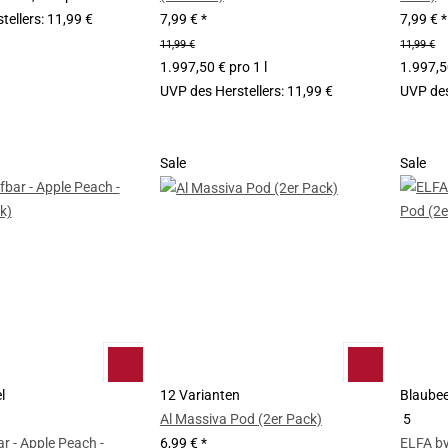
tellers
:
11,99 €
7,99 €
*
7,99 €
*
11,99 €
11,99 €
1.997,50 € pro 1 l
1.997,50
UVP des Herstellers
:
11,99 €
UVP des
Sale
Sale
l
12 Varianten
Blaube
Al Massiva Pod (2er Pack)
5
r - Apple Peach -
6,99 €
*
ELFA by