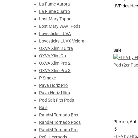
La Fume Aurora
UVP des Hers
La Fume Cuatro
Lost Mary Tappo
Lost Mary WAVI Pods
Lovesticks LUVA
Lovesticks LUVX Velora
OXVA Xlim 3 Ultra
Sale
OXVA Xlim Go
OXVA Xlim Pro 2
OXVA Xlim Pro 3
P Smoke
Pava Horiz Pro
Pava Horiz Ultra
Pod Salt Fits Pods
Rais
RandM Tornado Box
Pfirsich, Apfe
RandM Tornado Pods
5
RandM Tornado Pro
ELFA by Elfba
Refill Leerpods