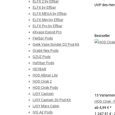
ELFX 2 by Elfbar
UVP des Hers
ELFX by Elfbar
ELFX MEGA by Elfbar
ELFX Mini by Elfbar
ELFX Pro by Elfbar
eXvape Expod Pro
Bestseller
Flerbar Pods
Geek Vape Sonder Q2 Pod Kit
Grabit Nex Pods
GZUZ Pods
Haftbar Pods
HEYBAR
HQD Allstar Lite
HQD Cirak 2
HQD Cirak Pods
IJOY Captain
13 Varianten
IJOY Captain 30 Pod Kit
HQD Cirak - 
IJOY Mars Cabin
ab
4,99 €
*
IVG Air Pods
1.247,51 € - 