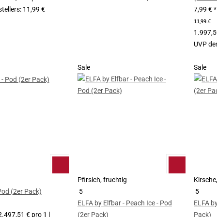
tellers
:
11,99 €
7,99 €
*
11,99 €
1.997,50
UVP des
Sale
Sale
Pfirsich, fruchtig
Kirsche
Pod (2er Pack)
5
5
ELFA by Elfbar - Peach Ice - Pod
ELFA by
2.497,51 € pro 1 l
(2er Pack)
Pack)