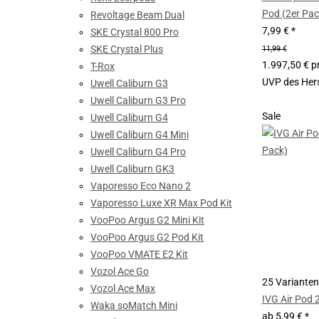
Pod (2er Pac
Revoltage Beam Dual
7,99 €
*
SKE Crystal 800 Pro
SKE Crystal Plus
11,99 €
1.997,50 € pr
T-Rox
UVP des Hers
Uwell Caliburn G3
Uwell Caliburn G3 Pro
Sale
Uwell Caliburn G4
Uwell Caliburn G4 Mini
Uwell Caliburn G4 Pro
Uwell Caliburn GK3
Vaporesso Eco Nano 2
Vaporesso Luxe XR Max Pod Kit
VooPoo Argus G2 Mini Kit
VooPoo Argus G2 Pod Kit
VooPoo VMATE E2 Kit
Vozol Ace Go
25 Varianten
Vozol Ace Max
IVG Air Pod 
Waka soMatch Mini
ab
5,99 €
*