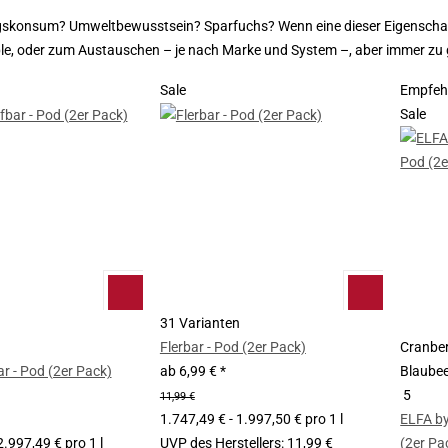
skonsum? Umweltbewusstsein? Sparfuchs? Wenn eine dieser Eigenschafte
able, oder zum Austauschen – je nach Marke und System –, aber immer zu 
Sale
Empfeh
Sale
31 Varianten
Flerbar - Pod (2er Pack)
Cranber
ar - Pod (2er Pack)
ab
6,99 €
*
Blaubeer
5
11,99 €
1.747,49 € - 1.997,50 € pro 1 l
ELFA by
2.997,49 € pro 1 l
UVP des Herstellers
:
11,99 €
(2er Pa