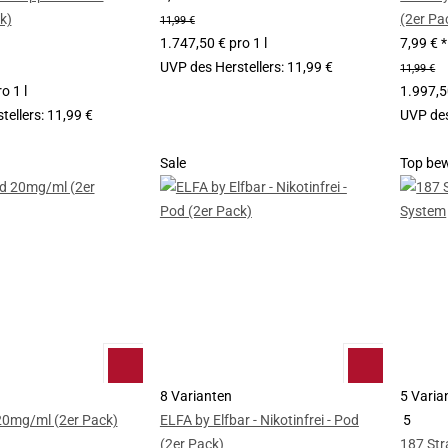
k)
(2er Pa
11,99 €
1.747,50 € pro 1 l
7,99 €
*
UVP des Herstellers
:
11,99 €
11,99 €
o 1 l
1.997,50
tellers
:
11,99 €
UVP des
Sale
Top bew
8 Varianten
5 Varia
20mg/ml (2er Pack)
ELFA by Elfbar - Nikotinfrei - Pod
5
(2er Pack)
187 Str