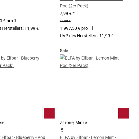
Pod (2er Pack)
7,99 €
*
 € pro 1 l
11,99 €
 Herstellers
:
11,99 €
1.997,50 € pro 1 l
UVP des Herstellers
:
11,99 €
Sale
ere
Zitrone, Minze
5
 Elfbar - Blueberry - Pod
ELFA by Elfbar - Lemon Mint -