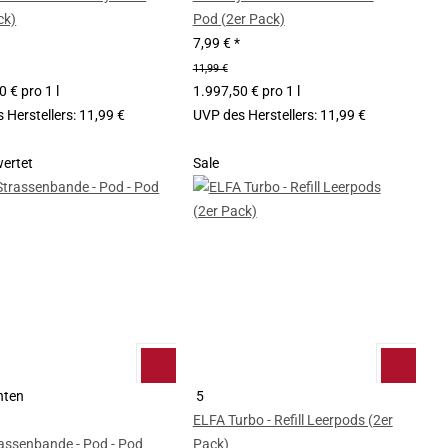
ck)
Pod (2er Pack)
7,99 €
*
11,99 €
 € pro 1 l
1.997,50 € pro 1 l
 Herstellers
:
11,99 €
UVP des Herstellers
:
11,99 €
ertet
Sale
nten
5
ELFA Turbo - Refill Leerpods (2er
assenbande - Pod - Pod
Pack)