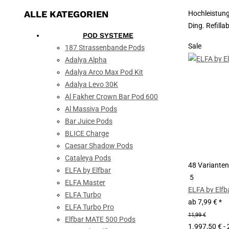
ALLE KATEGORIEN
Hochleistung
Ding. Refill
POD SYSTEME
Sale
187 Strassenbande Pods
Adalya Alpha
Adalya Arco Max Pod Kit
Adalya Levo 30K
Al Fakher Crown Bar Pod 600
Al Massiva Pods
Bar Juice Pods
BLICE Charge
Caesar Shadow Pods
Cataleya Pods
48 Varianten
ELFA by Elfbar
5
ELFA Master
ELFA by Elfb
ELFA Turbo
ab
7,99 €
*
ELFA Turbo Pro
11,99 €
Elfbar MATE 500 Pods
1.997,50 € - 