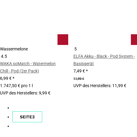
Wassermelone
5
4.5
ELFA Akku - Black - Pod System -
WAKA soMatch - Watermelon
Basisgerät
Chill - Pod (2er Pack)
7,49 €
*
6,99 €
*
11,99 €
1.747,50 € pro 1 l
UVP des Herstellers
:
11,99 €
UVP des Herstellers
:
9,99 €
SEITE
3