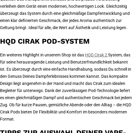
verleihen dem Gerät einen modernen, hochwertigen Look. Gleichzeitig
überzeugt das System durch eine gleichmäßige Dampfentwicklung und
einen klar definierten Geschmack, der jedes Aroma authentisch zur
Geltung bringt. Ideal für alle, die Wert auf Ästhetik und Leistung legen.
HQD CIRAK POD-SYSTEM
Ein weiteres Highlight in unserem Shop ist das
HQD Cirak 2
System, das
für seine herausragende Leistung und Benutzerfreundlichkeit bekannt
ist. Es überzeugt durch eine einfache Handhabung, sodass Du schnell in
den Genuss Deines Dampferlebnisses kommen kannst. Das kompakte
Design liegt angenehm in der Hand und macht das Cirak zum idealen
Begleiter für unterwegs. Dank der zuverlässigen Pod-Technologie liefert
es einen gleichmäßigen Dampf und authentischen Geschmack bei jedem
Zug. Ob für kurze Pausen, gemütliche Abende oder den Alltag – die HQD
Cirak Pods bieten Dir Flexibilität und Komfort im besonders modernen
Format.
TIPPS ZUR AUSWAHL DEINER VAPE-