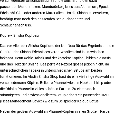
verschiedenster Silikonschläuche für die Shisha und den dazu
passenden Mundstücken. Mundstücke gibt es aus Aluminium, Epoxid,
Edelstahl, Glas oder anderen Materialien. Um die Shisha zu erweitern,
benötigt man noch den passenden Schlauchadapter und
Schlauchanschluss.
Köpfe – Shisha Kopfbau
Das vor Allem der Shisha Kopf und der Kopfbau für das Ergebnis und die
Qualität des Shisha-Erlebnisses verantwortlich sind ist inzwischen
bekannt. Denn Kohle, Tabak und der korrekte Kopfbau bilden die Basis
und das Herz der Shisha. Das perfekte Rezept gibt es jedoch nicht, da
unterschiedlichen Tabake in unterschiedlichen Setups am besten
funktionieren. Im Aladin Shisha Shop hast du eine vielfältige Auswahl an
verschiedensten Köpfen. Beliebte Phunnel wie den Hookain LitLip oder
die Oblako Phunnel in vielen schönen Farben. Zu einem noch
stimmigeren und professionellerem Setup gehört ein passender HMD
(Heat-Management-Device) wie zum Beispiel der Kaloud Lotus.
Neben der großen Auswahl an Phunnel-Köpfen in allen Größen, Farben