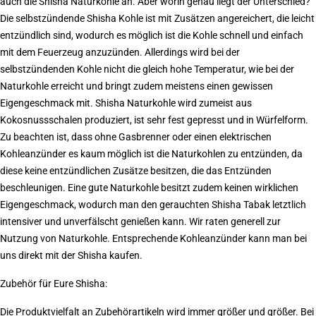
auch die
Shisha Naturkohle
an. Aber worin genau liegt der Unterschied?
Die selbstzündende Shisha Kohle ist mit Zusätzen angereichert, die leicht
entzündlich sind, wodurch es möglich ist die Kohle schnell und einfach
mit dem Feuerzeug anzuzünden. Allerdings wird bei der
selbstzündenden Kohle nicht die gleich hohe Temperatur, wie bei der
Naturkohle erreicht und bringt zudem meistens einen gewissen
Eigengeschmack mit. Shisha Naturkohle wird zumeist aus
Kokosnussschalen produziert, ist sehr fest gepresst und in Würfelform.
Zu beachten ist, dass ohne Gasbrenner oder einen
elektrischen
Kohleanzünder
es kaum möglich ist die Naturkohlen zu entzünden, da
diese keine entzündlichen Zusätze besitzen, die das Entzünden
beschleunigen. Eine gute Naturkohle besitzt zudem keinen wirklichen
Eigengeschmack, wodurch man den gerauchten
Shisha Tabak
letztlich
intensiver und unverfälscht genießen kann. Wir raten generell zur
Nutzung von Naturkohle. Entsprechende Kohleanzünder kann man bei
uns direkt mit der Shisha kaufen.
Zubehör für Eure Shisha:
Die Produktvielfalt an Zubehörartikeln wird immer größer und größer. Bei