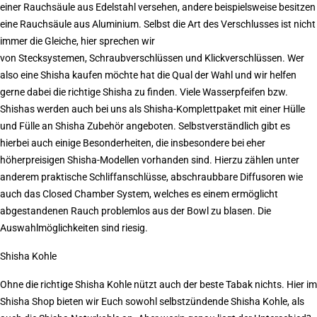
einer
Rauchsäule aus Edelstahl
versehen, andere beispielsweise besitzen
eine
Rauchsäule aus Aluminium. Selbst die Art des Verschlusses ist nicht
immer die Gleiche, hier sprechen wir
von
Stecksystemen,
Schraubverschlüssen
und
Klickverschlüssen. Wer
also eine Shisha kaufen möchte hat die Qual der Wahl und wir helfen
gerne dabei die richtige Shisha zu finden. Viele
Wasserpfeifen
bzw.
Shishas werden auch bei uns als Shisha-Komplettpaket mit einer Hülle
und Fülle an Shisha Zubehör angeboten. Selbstverständlich gibt es
hierbei auch einige Besonderheiten, die insbesondere bei eher
höherpreisigen Shisha-Modellen vorhanden sind. Hierzu zählen unter
anderem praktische Schliffanschlüsse, abschraubbare Diffusoren wie
auch das Closed Chamber System, welches es einem ermöglicht
abgestandenen Rauch problemlos aus der Bowl zu blasen. Die
Auswahlmöglichkeiten sind riesig.
Shisha Kohle
Ohne die richtige
Shisha Kohle
nützt auch der beste Tabak nichts. Hier im
Shisha Shop bieten wir Euch sowohl
selbstzündende Shisha Kohle, als