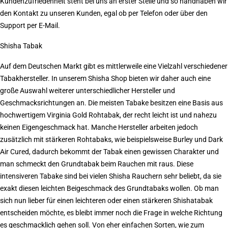
Kundenzufriedenheit steht bei uns an erster Stelle und so handhaben wir
den Kontakt zu unseren Kunden, egal ob per Telefon oder über den
Support per E-Mail.
Shisha Tabak
Auf dem Deutschen Markt gibt es mittlerweile eine Vielzahl verschiedener
Tabakhersteller. In unserem
Shisha Shop
bieten wir daher auch eine
große Auswahl weiterer unterschiedlicher Hersteller und
Geschmacksrichtungen an. Die meisten Tabake besitzen eine Basis aus
hochwertigem Virginia Gold Rohtabak, der recht leicht ist und nahezu
keinen Eigengeschmack hat. Manche Hersteller arbeiten jedoch
zusätzlich mit stärkeren Rohtabaks, wie beispielsweise Burley und Dark
Air Cured, dadurch bekommt der Tabak einen gewissen Charakter und
man schmeckt den Grundtabak beim Rauchen mit raus. Diese
intensiveren Tabake sind bei vielen Shisha Rauchern sehr beliebt, da sie
exakt diesen leichten Beigeschmack des Grundtabaks wollen. Ob man
sich nun lieber für einen leichteren oder einen stärkeren Shishatabak
entscheiden möchte, es bleibt immer noch die Frage in welche Richtung
es geschmacklich gehen soll. Von eher einfachen Sorten, wie zum