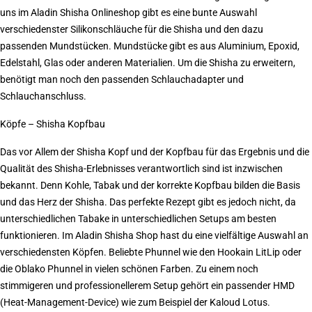
uns im Aladin Shisha Onlineshop gibt es eine bunte Auswahl
verschiedenster
Silikonschläuche für die Shisha
und den dazu
passenden
Mundstücken. Mundstücke gibt es aus Aluminium, Epoxid,
Edelstahl, Glas oder anderen Materialien. Um die Shisha zu erweitern,
benötigt man noch den passenden Schlauchadapter und
Schlauchanschluss.
Köpfe – Shisha Kopfbau
Das vor Allem der
Shisha Kopf
und der Kopfbau für das Ergebnis und die
Qualität des Shisha-Erlebnisses verantwortlich sind ist inzwischen
bekannt. Denn Kohle, Tabak und der korrekte Kopfbau bilden die Basis
und das Herz der
Shisha. Das perfekte Rezept gibt es jedoch nicht, da
unterschiedlichen Tabake in unterschiedlichen Setups am besten
funktionieren. Im Aladin Shisha Shop hast du eine vielfältige Auswahl an
verschiedensten Köpfen. Beliebte
Phunnel
wie den Hookain LitLip oder
die Oblako Phunnel in vielen schönen Farben. Zu einem noch
stimmigeren und professionellerem Setup gehört ein passender HMD
(Heat-Management-Device) wie zum Beispiel der Kaloud Lotus.