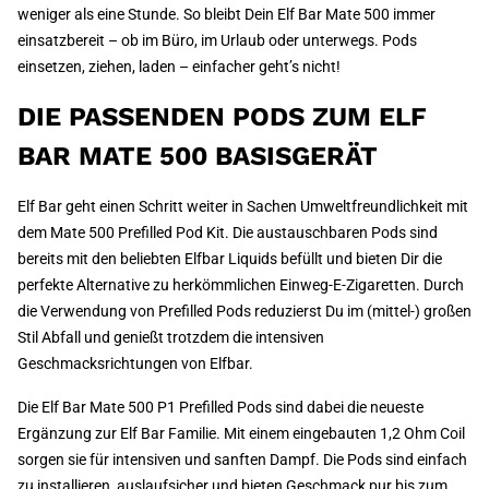
weniger als eine Stunde. So bleibt Dein Elf Bar Mate 500 immer
einsatzbereit – ob im Büro, im Urlaub oder unterwegs. Pods
einsetzen, ziehen, laden – einfacher geht’s nicht!
DIE PASSENDEN PODS ZUM ELF
BAR MATE 500 BASISGERÄT
Elf Bar geht einen Schritt weiter in Sachen Umweltfreundlichkeit mit
dem Mate 500 Prefilled Pod Kit. Die austauschbaren Pods sind
bereits mit den beliebten Elfbar Liquids befüllt und bieten Dir die
perfekte Alternative zu herkömmlichen Einweg-E-Zigaretten. Durch
die Verwendung von Prefilled Pods reduzierst Du im (mittel-) großen
Stil Abfall und genießt trotzdem die intensiven
Geschmacksrichtungen von Elfbar.
Die Elf Bar Mate 500 P1 Prefilled Pods sind dabei die neueste
Ergänzung zur Elf Bar Familie. Mit einem eingebauten 1,2 Ohm Coil
sorgen sie für intensiven und sanften Dampf. Die Pods sind einfach
zu installieren, auslaufsicher und bieten Geschmack pur bis zum