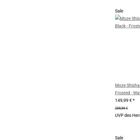
Sale
Moze Shisha 
Frosted - Wa
149,99 €
*
209,99 €
UVP des Hers
Sale