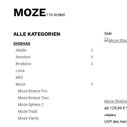
MOZE
116 Artikel
ALLE KATEGORIEN
Sale
SHISHAS
Aladin
Amotion
Brodator
Luna
MIG
Moze
Moze Breeze Pro
Moze Breeze Two
Moze Shisha
Moze Sphere 2
ab
129,99 €
Moze Tradi
149,99 €
Moze Varity
UVP des Hers