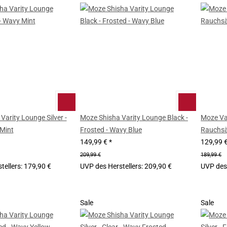
Varity Lounge Silver -
Moze Shisha Varity Lounge Black -
Moze Var
 Mint
Frosted - Wavy Blue
Rauchsä
149,99 €
*
129,99 
209,99 €
189,99 €
tellers
:
179,90 €
UVP des Herstellers
:
209,90 €
UVP des 
Sale
Sale