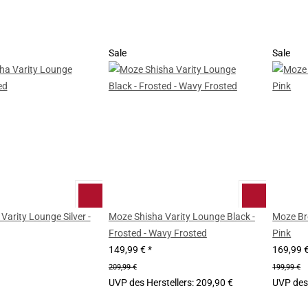
Sale
Sale
Varity Lounge Silver -
Moze Shisha Varity Lounge Black -
Moze Br
Frosted - Wavy Frosted
Pink
149,99 €
*
169,99 
209,99 €
199,99 €
UVP des Herstellers
:
209,90 €
UVP des 