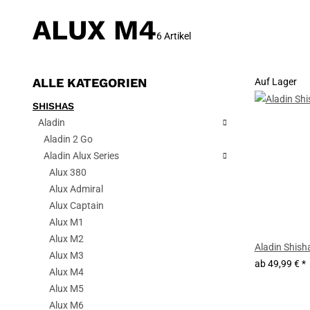
ALUX M4
6 Artikel
ALLE KATEGORIEN
Auf Lager
SHISHAS
Aladin
Aladin 2 Go
Aladin Alux Series
Alux 380
Alux Admiral
Alux Captain
Alux M1
Alux M2
Aladin Shish
Alux M3
ab
49,99 €
*
Alux M4
Alux M5
Alux M6