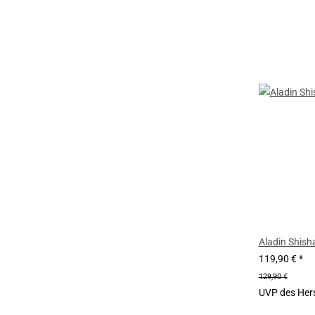
Aladin Shish
119,90 €
*
129,90 €
UVP des Hers