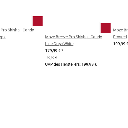
Pro Shisha - Candy
Moze Br
rple
Moze Breeze Pro Shisha - Candy
Frosted
Line Grey/White
199,99 
179,99 €
*
199,99 €
UVP des Herstellers
:
199,99 €