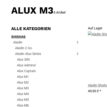
ALUX M3
4 Artikel
ALLE KATEGORIEN
Auf Lager
SHISHAS
Aladin
Aladin 2 Go
Aladin Alux Series
Alux 380
Alux Admiral
Alux Captain
Alux M1
Alux M2
Aladin Shish
Alux M3
49,90 €
*
Alux M4
Alux M5
Alux M6