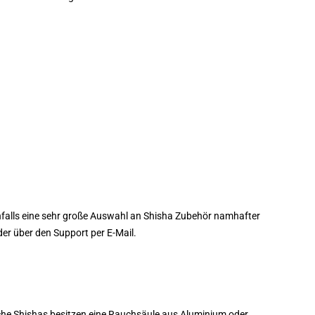
enfalls eine sehr große Auswahl an Shisha Zubehör namhafter
der über den Support per E-Mail.
che Shishas besitzen eine Rauchsäule aus Aluminium oder