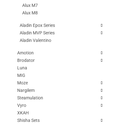
Alux M7
Alux M8
Aladin Epox Series
Aladin MVP Series
Aladin Valentino
Amotion
Brodator
Luna
MIG
Moze
Nargilem
Steamulation
Vyro
XKAH
Shisha Sets