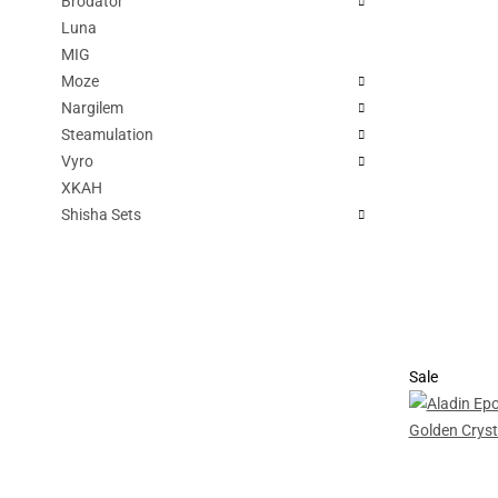
Brodator
Luna
MIG
Moze
Nargilem
Steamulation
Vyro
XKAH
Shisha Sets
Sale