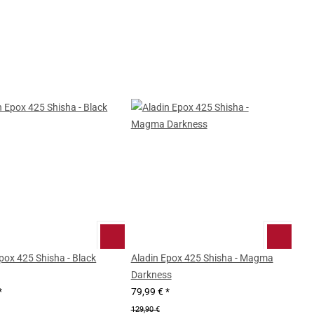
pox 425 Shisha - Black
Aladin Epox 425 Shisha - Magma
Darkness
*
79,99 €
*
129,90 €