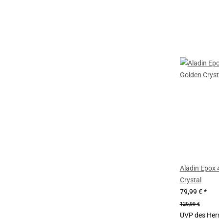
Aladin Epox 
Crystal
79,99 €
*
129,99 €
UVP des Hers