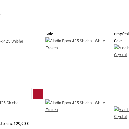
el
Sale
Empfeh
Sale
425 Shisha -
tellers
:
129,90 €