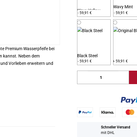
Wavy Mint
Wavy Yellow
- 59,91 €
- 59,91 €
ute Premium Wasserpfeife bei
Black Steel
en kannst. Neben dem
Original Bla
- 59,91 €
- 59,91 €
und Vorlieben erweitern und
Schneller Versand
mit DHL