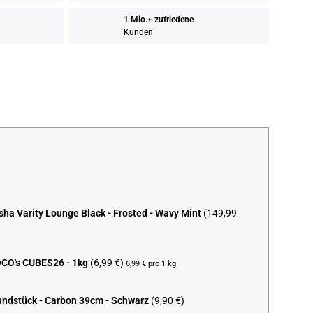
1 Mio.+ zufriedene
Kunden
ha Varity Lounge Black - Frosted - Wavy Mint
(149,99
O's CUBES26 - 1kg
(6,99 €)
6,99 € pro 1 kg
undstück - Carbon 39cm - Schwarz
(9,90 €)