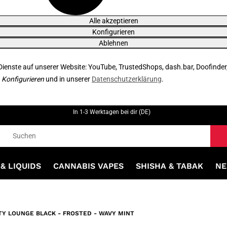
Alle akzeptieren
Konfigurieren
Ablehnen
 Dienste auf unserer Website: YouTube, TrustedShops, dash.bar, Doofinder
r
Konfigurieren
und in unserer
Datenschutzerklärung
.
In 1-3 Werktagen bei dir (DE)
& LIQUIDS
CANNABIS VAPES
SHISHA & TABAK
NE
TY LOUNGE BLACK - FROSTED - WAVY MINT