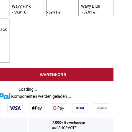
Wavy Pink
Wavy Blue
Wavy Frosted
- 59,91 €
- 59,91 €
- 59,91 €
ck
WARENKORB
Loading...
Komponenten werden geladen ...
7.000+ Bewertungen
auf SHOPVOTE