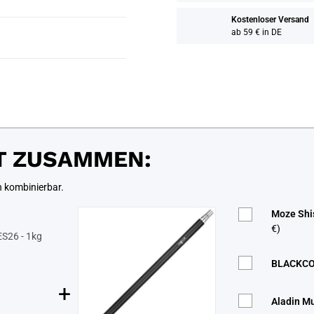
Kostenloser Versand
ab 59 € in DE
T ZUSAMMEN:
n kombinierbar.
Moze Shis
€)
S26 - 1kg
BLACKCOC
+
Aladin M