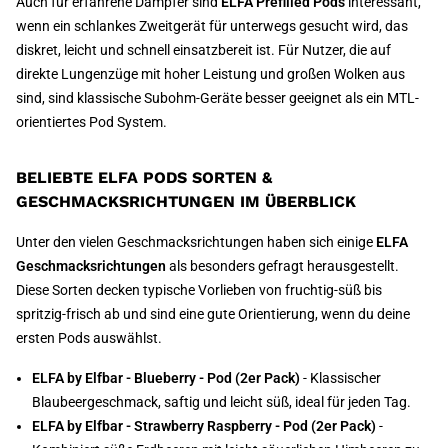
Auch für erfahrene Dampfer sind
ELFA Prefilled Pods
interessant,
wenn ein schlankes Zweitgerät für unterwegs gesucht wird, das
diskret, leicht und schnell einsatzbereit ist. Für Nutzer, die auf
direkte Lungenzüge mit hoher Leistung und großen Wolken aus
sind, sind klassische Subohm-Geräte besser geeignet als ein MTL-
orientiertes Pod System.
BELIEBTE ELFA PODS SORTEN &
GESCHMACKSRICHTUNGEN IM ÜBERBLICK
Unter den vielen Geschmacksrichtungen haben sich einige
ELFA
Geschmacksrichtungen
als besonders gefragt herausgestellt.
Diese Sorten decken typische Vorlieben von fruchtig-süß bis
spritzig-frisch ab und sind eine gute Orientierung, wenn du deine
ersten Pods auswählst.
ELFA by Elfbar - Blueberry - Pod (2er Pack)
- Klassischer
Blaubeergeschmack, saftig und leicht süß, ideal für jeden Tag.
ELFA by Elfbar - Strawberry Raspberry - Pod (2er Pack)
-