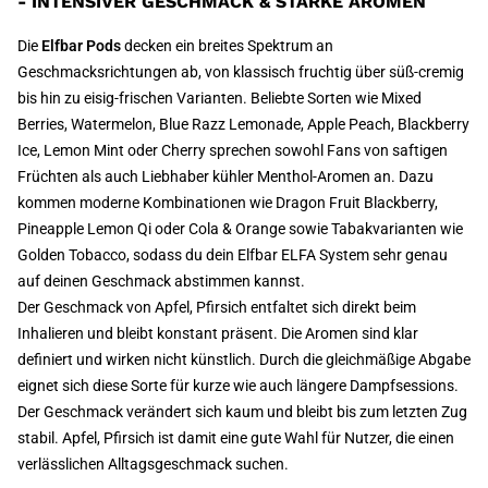
- INTENSIVER GESCHMACK & STARKE AROMEN
Die
Elfbar Pods
decken ein breites Spektrum an
Geschmacksrichtungen ab, von klassisch fruchtig über süß-cremig
bis hin zu eisig-frischen Varianten. Beliebte Sorten wie Mixed
Berries, Watermelon, Blue Razz Lemonade, Apple Peach, Blackberry
Ice, Lemon Mint oder Cherry sprechen sowohl Fans von saftigen
Früchten als auch Liebhaber kühler Menthol-Aromen an. Dazu
kommen moderne Kombinationen wie Dragon Fruit Blackberry,
Pineapple Lemon Qi oder Cola & Orange sowie Tabakvarianten wie
Golden Tobacco, sodass du dein Elfbar ELFA System sehr genau
auf deinen Geschmack abstimmen kannst.
Der Geschmack von Apfel, Pfirsich entfaltet sich direkt beim
Inhalieren und bleibt konstant präsent. Die Aromen sind klar
definiert und wirken nicht künstlich. Durch die gleichmäßige Abgabe
eignet sich diese Sorte für kurze wie auch längere Dampfsessions.
Der Geschmack verändert sich kaum und bleibt bis zum letzten Zug
stabil. Apfel, Pfirsich ist damit eine gute Wahl für Nutzer, die einen
verlässlichen Alltagsgeschmack suchen.