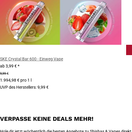
SKE Crystal Bar 600 - Einweg Vape
ab
3,99 €
*
9,99 €
1.994,98 € pro 1 l
UVP des Herstellers
:
9,99 €
VERPASSE KEINE DEALS MEHR!
Hole dir jetzt wöchentlich die besten Angebote zu Shishas & Vapes direkt