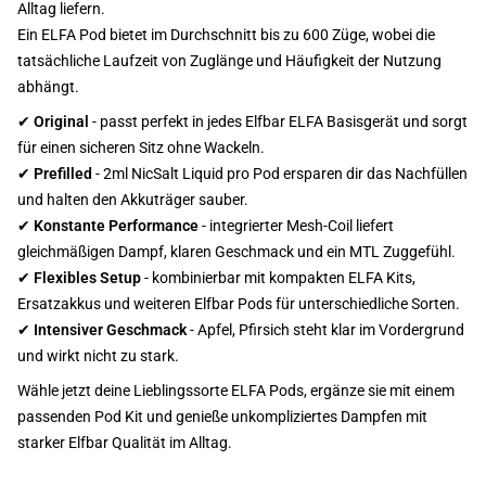
Alltag liefern.
Ein ELFA Pod bietet im Durchschnitt bis zu 600 Züge, wobei die
tatsächliche Laufzeit von Zuglänge und Häufigkeit der Nutzung
abhängt.
✔
Original
- passt perfekt in jedes Elfbar ELFA Basisgerät und sorgt
für einen sicheren Sitz ohne Wackeln.
✔
Prefilled
- 2ml NicSalt Liquid pro Pod ersparen dir das Nachfüllen
und halten den Akkuträger sauber.
✔
Konstante Performance
- integrierter Mesh-Coil liefert
gleichmäßigen Dampf, klaren Geschmack und ein MTL Zuggefühl.
✔
Flexibles Setup
- kombinierbar mit kompakten ELFA Kits,
Ersatzakkus und weiteren Elfbar Pods für unterschiedliche Sorten.
✔
Intensiver Geschmack
- Apfel, Pfirsich steht klar im Vordergrund
und wirkt nicht zu stark.
Wähle jetzt deine Lieblingssorte ELFA Pods, ergänze sie mit einem
passenden Pod Kit und genieße unkompliziertes Dampfen mit
starker Elfbar Qualität im Alltag.