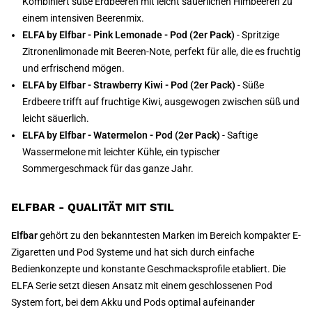
Kombiniert süße Erdbeeren mit leicht säuerlichen Himbeeren zu
einem intensiven Beerenmix.
ELFA by Elfbar - Pink Lemonade - Pod (2er Pack)
- Spritzige
Zitronenlimonade mit Beeren-Note, perfekt für alle, die es fruchtig
und erfrischend mögen.
ELFA by Elfbar - Strawberry Kiwi - Pod (2er Pack)
- Süße
Erdbeere trifft auf fruchtige Kiwi, ausgewogen zwischen süß und
leicht säuerlich.
ELFA by Elfbar - Watermelon - Pod (2er Pack)
- Saftige
Wassermelone mit leichter Kühle, ein typischer
Sommergeschmack für das ganze Jahr.
ELFBAR - QUALITÄT MIT STIL
Elfbar
gehört zu den bekanntesten Marken im Bereich kompakter E-
Zigaretten und Pod Systeme und hat sich durch einfache
Bedienkonzepte und konstante Geschmacksprofile etabliert. Die
ELFA Serie setzt diesen Ansatz mit einem geschlossenen Pod
System fort, bei dem Akku und Pods optimal aufeinander