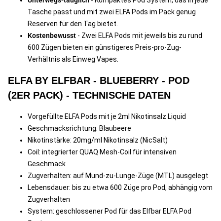
Unterwegs-tauglich
- Kompaktes Pod System, das in jede
Tasche passt und mit zwei ELFA Pods im Pack genug
Reserven für den Tag bietet.
Kostenbewusst
- Zwei ELFA Pods mit jeweils bis zu rund
600 Zügen bieten ein günstigeres Preis-pro-Zug-
Verhältnis als Einweg Vapes.
ELFA BY ELFBAR - BLUEBERRY - POD
(2ER PACK) - TECHNISCHE DATEN
Vorgefüllte ELFA Pods mit je 2ml Nikotinsalz Liquid
Geschmacksrichtung: Blaubeere
Nikotinstärke: 20mg/ml Nikotinsalz (NicSalt)
Coil: integrierter QUAQ Mesh-Coil für intensiven
Geschmack
Zugverhalten: auf Mund-zu-Lunge-Züge (MTL) ausgelegt
Lebensdauer: bis zu etwa 600 Züge pro Pod, abhängig vom
Zugverhalten
System: geschlossener Pod für das Elfbar ELFA Pod