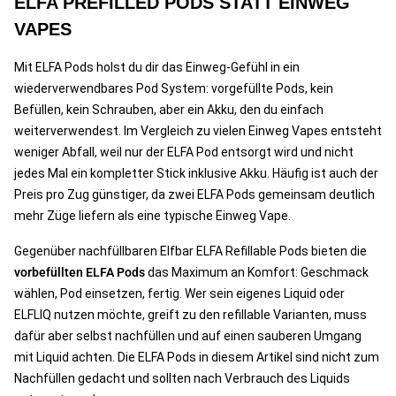
ELFA PREFILLED PODS STATT EINWEG
VAPES
Mit ELFA Pods holst du dir das Einweg-Gefühl in ein
wiederverwendbares Pod System: vorgefüllte Pods, kein
Befüllen, kein Schrauben, aber ein Akku, den du einfach
weiterverwendest. Im Vergleich zu vielen Einweg Vapes entsteht
weniger Abfall, weil nur der ELFA Pod entsorgt wird und nicht
jedes Mal ein kompletter Stick inklusive Akku. Häufig ist auch der
Preis pro Zug günstiger, da zwei ELFA Pods gemeinsam deutlich
mehr Züge liefern als eine typische Einweg Vape.
Gegenüber nachfüllbaren Elfbar ELFA Refillable Pods bieten die
vorbefüllten ELFA Pods
das Maximum an Komfort: Geschmack
wählen, Pod einsetzen, fertig. Wer sein eigenes Liquid oder
ELFLIQ nutzen möchte, greift zu den refillable Varianten, muss
dafür aber selbst nachfüllen und auf einen sauberen Umgang
mit Liquid achten. Die ELFA Pods in diesem Artikel sind nicht zum
Nachfüllen gedacht und sollten nach Verbrauch des Liquids