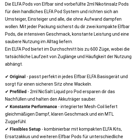
Die ELFA Pods von Elfbar sind vorbefüllte 2ml Nikotinsalz Pods
für dein handliches ELFA Pod System und richten sich an
Umsteiger, Einsteiger und alle, die ohne Aufwand dampfen
wollen. Mit jeder Packung sicherst du dir zwei kompakte Elfbar
Pods, die intensiven Geschmack, konstante Leistung und eine
saubere Nutzung im Alltag liefern.
Ein ELFA Pod bietet im Durchschnitt bis zu 600 Züge, wobei die
tatsächliche Laufzeit von Zuglänge und Häufigkeit der Nutzung
abhängt.
✔
Original
- passt perfekt in jedes Elfbar ELFA Basisgerät und
sorgt für einen sicheren Sitz ohne Wackeln.
✔
Prefilled
- 2ml NicSalt Liquid pro Pod ersparen dir das
Nachfüllen und halten den Akkuträger sauber.
✔
Konstante Performance
- integrierter Mesh-Coil liefert
gleichmäßigen Dampf, klaren Geschmack und ein MTL
Zuggefühl.
✔
Flexibles Setup
- kombinierbar mit kompakten ELFA Kits,
Ersatzakkus und weiteren Elfbar Pods für unterschiedliche