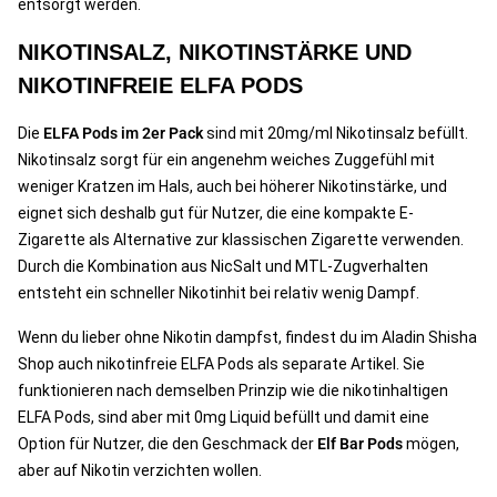
entsorgt werden.
NIKOTINSALZ, NIKOTINSTÄRKE UND
NIKOTINFREIE ELFA PODS
Die
ELFA Pods im 2er Pack
sind mit 20mg/ml Nikotinsalz befüllt.
Nikotinsalz sorgt für ein angenehm weiches Zuggefühl mit
weniger Kratzen im Hals, auch bei höherer Nikotinstärke, und
eignet sich deshalb gut für Nutzer, die eine kompakte E-
Zigarette als Alternative zur klassischen Zigarette verwenden.
Durch die Kombination aus NicSalt und MTL-Zugverhalten
entsteht ein schneller Nikotinhit bei relativ wenig Dampf.
Wenn du lieber ohne Nikotin dampfst, findest du im Aladin Shisha
Shop auch nikotinfreie ELFA Pods als separate Artikel. Sie
funktionieren nach demselben Prinzip wie die nikotinhaltigen
ELFA Pods, sind aber mit 0mg Liquid befüllt und damit eine
Option für Nutzer, die den Geschmack der
Elf Bar Pods
mögen,
aber auf Nikotin verzichten wollen.