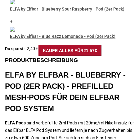
ELFA by Elfbar - Blueberry Sour Raspberry - Pod (2er Pack)
+
ELFA by Elfbar - Blue Razz Lemonade - Pod (2er Pack)
Du sparst:
2,40 €
KAUFE ALLES FÜR
21,57€
PRODUKTBESCHREIBUNG
ELFA BY ELFBAR - BLUEBERRY -
POD (2ER PACK) - PREFILLED
MESH-PODS FÜR DEIN ELFBAR
POD SYSTEM
ELFA Pods
sind vorbefüllte 2ml Pods mit 20mg/ml Nikotinsalz für
das Elfbar ELFA Pod System und liefern je nach Zugverhalten bis
zu etwa 600 Züge pro Pod. Sie richten sich an Einsteiger,