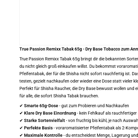
True Passion Remixx Tabak 65g - Dry Base Tobacco zum An
True Passion Remixx Tabak 65g bringt dir die bekannten Sorte
du nicht gleich groß einkaufen willst. Du bekommst voraromat
Pfeifentabak, der für die Shisha nicht sofort rauchfertig ist. Da
testen, gezielt nachkaufen oder wieder eine Dose statt vieler k
Perfekt für Shisha Raucher, die Dry Base bewusst wollen und ei
für alle, die sofort Shisha Tabak brauchen.
✔
Smarte 65g-Dose
- gut zum Probieren und Nachkaufen
✔
Klare Dry Base Einordnung
- kein Fehlkauf als rauchfertige
✔
Starke Sortenvielfalt
- von fruchtig bis kühl, je nach Auswah
✔
Perfekte Basis
- voraromatisierter Pfeifentabak als 2-Kom
✔
Maximale Kontrolle
- du entscheidest Menge, Lagerung u