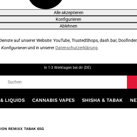
Alle akzeptieren
Konfigurieren
Ablehnen
 Dienste auf unserer Website: YouTube, TrustedShops, dash.bar, Doofinder
r
Konfigurieren
und in unserer
Datenschutzerklärung
.
In 1-3 Werktagen bei dir (DE)
& LIQUIDS
CANNABIS VAPES
SHISHA & TABAK
NE
ION REMIXX TABAK 65G