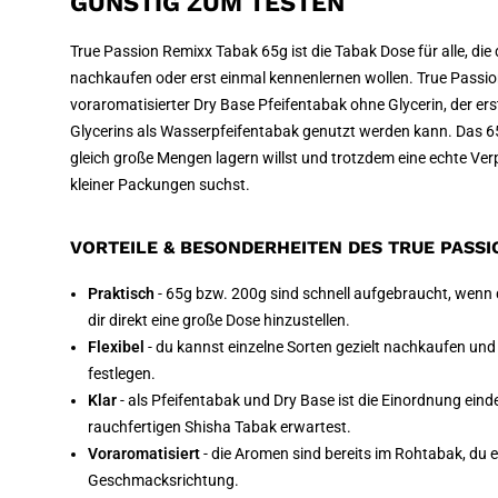
GÜNSTIG ZUM TESTEN
True Passion Remixx Tabak 65g ist die Tabak Dose für alle, die 
nachkaufen oder erst einmal kennenlernen wollen. True Passio
voraromatisierter Dry Base Pfeifentabak ohne Glycerin, der er
Glycerins als Wasserpfeifentabak genutzt werden kann. Das 6
gleich große Mengen lagern willst und trotzdem eine echte Verp
kleiner Packungen suchst.
VORTEILE & BESONDERHEITEN DES TRUE PASSI
Praktisch
- 65g bzw. 200g sind schnell aufgebraucht, wenn d
dir direkt eine große Dose hinzustellen.
Flexibel
- du kannst einzelne Sorten gezielt nachkaufen und 
festlegen.
Klar
- als Pfeifentabak und Dry Base ist die Einordnung eind
rauchfertigen Shisha Tabak erwartest.
Voraromatisiert
- die Aromen sind bereits im Rohtabak, du 
Geschmacksrichtung.