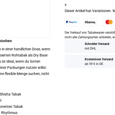
x
Dieser Artikel hat Variationen. 
Der Verkauf von Tabakwaren verstößt
nicht alle Zahlungsarten anbieten, 
mischen
Schneller Versand
mit DHL
n in einer handlichen Dose, wenn
isierten Rohtabak als Dry Base
Kostenloser Versand
s ist ideal, wenn du Sorten
ab 59 € in DE
leiner Packungen nutzen willst.
ne flexible Menge suchen, nicht
r Shisha Tabak
l
ponenten Tabak
nd Rhythmus