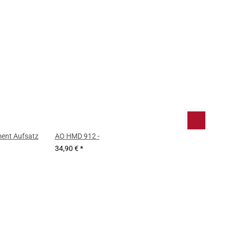
AO HMD 912 -
34,90 €
*