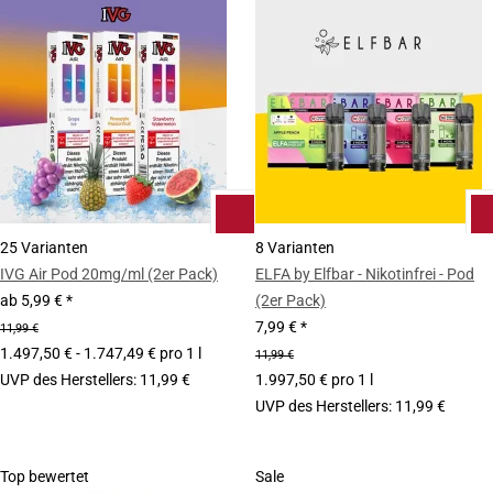
25 Varianten
8 Varianten
IVG Air Pod 20mg/ml (2er Pack)
ELFA by Elfbar - Nikotinfrei - Pod
ab
5,99 €
*
(2er Pack)
7,99 €
*
11,99 €
1.497,50 € - 1.747,49 € pro 1 l
11,99 €
UVP des Herstellers
:
11,99 €
1.997,50 € pro 1 l
UVP des Herstellers
:
11,99 €
Top bewertet
Sale