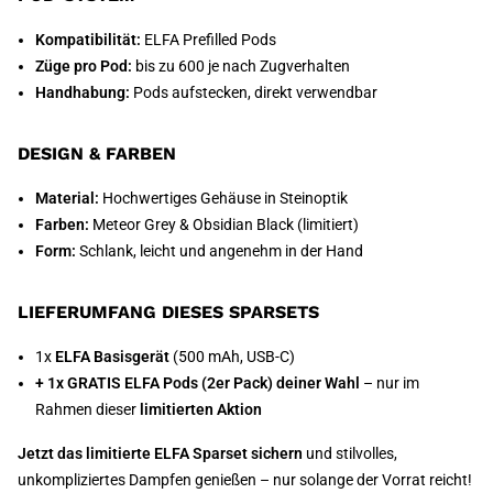
Kompatibilität:
ELFA Prefilled Pods
Züge pro Pod:
bis zu 600 je nach Zugverhalten
Handhabung:
Pods aufstecken, direkt verwendbar
DESIGN & FARBEN
Material:
Hochwertiges Gehäuse in Steinoptik
Farben:
Meteor Grey & Obsidian Black (limitiert)
Form:
Schlank, leicht und angenehm in der Hand
LIEFERUMFANG DIESES SPARSETS
1x
ELFA Basisgerät
(500 mAh, USB-C)
+ 1x GRATIS ELFA Pods (2er Pack) deiner Wahl
– nur im
Rahmen dieser
limitierten Aktion
Jetzt das limitierte ELFA Sparset sichern
und stilvolles,
unkompliziertes Dampfen genießen – nur solange der Vorrat reicht!