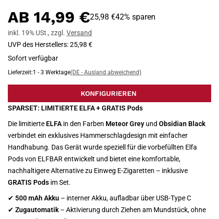
AB
14,99 €
25,98 €
42% sparen
inkl. 19% USt.
,
zzgl.
Versand
UVP des Herstellers
:
25,98 €
Sofort verfügbar
Lieferzeit:
1 - 3 Werktage
(DE - Ausland abweichend)
KONFIGURIEREN
SPARSET: LIMITIERTE ELFA + GRATIS Pods
Die limitierte
ELFA
in den Farben
Meteor Grey
und
Obsidian Black
verbindet ein exklusives Hammerschlagdesign mit einfacher
Handhabung. Das Gerät wurde speziell für die vorbefüllten Elfa
Pods von ELFBAR entwickelt und bietet eine komfortable,
nachhaltigere Alternative zu Einweg E-Zigaretten – inklusive
GRATIS Pods
im Set.
✔
500 mAh Akku
– interner Akku, aufladbar über USB-Type C
✔
Zugautomatik
– Aktivierung durch Ziehen am Mundstück, ohne