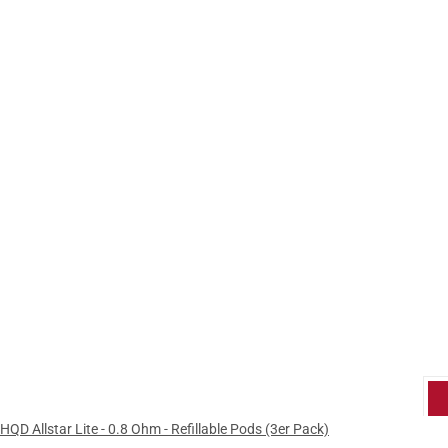
HQD Allstar Lite - 0.8 Ohm - Refillable Pods (3er Pack)