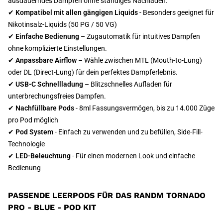
ausdauerndes Dampfen ohne ständiges Nachladen.
✔
Kompatibel mit allen gängigen Liquids
- Besonders geeignet für
Nikotinsalz-Liquids (50 PG / 50 VG)
✔
Einfache Bedienung
– Zugautomatik für intuitives Dampfen
ohne komplizierte Einstellungen.
✔
Anpassbare Airflow
– Wähle zwischen MTL (Mouth-to-Lung)
oder DL (Direct-Lung) für dein perfektes Dampferlebnis.
✔
USB-C Schnellladung
– Blitzschnelles Aufladen für
unterbrechungsfreies Dampfen.
✔
Nachfüllbare Pods
- 8ml Fassungsvermögen, bis zu 14.000 Züge
pro Pod möglich
✔
Pod System
- Einfach zu verwenden und zu befüllen, Side-Fill-
Technologie
✔
LED-Beleuchtung
- Für einen modernen Look und einfache
Bedienung
PASSENDE LEERPODS FÜR DAS RANDM TORNADO
PRO - BLUE - POD KIT