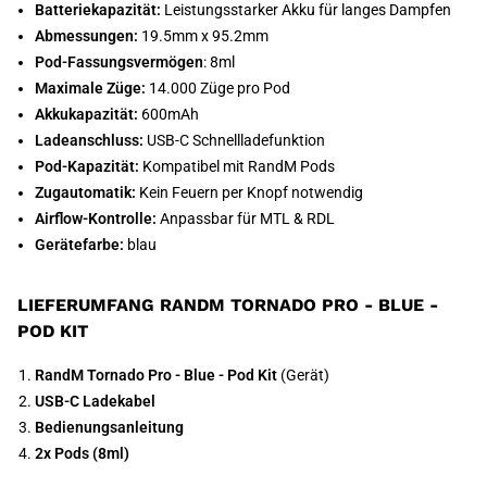
Batteriekapazität:
Leistungsstarker Akku für langes Dampfen
Abmessungen:
19.5mm x 95.2mm
Pod-Fassungsvermögen
: 8ml
Maximale Züge:
14.000 Züge pro Pod
Akkukapazität:
600mAh
Ladeanschluss:
USB-C Schnellladefunktion
Pod-Kapazität:
Kompatibel mit RandM Pods
Zugautomatik:
Kein Feuern per Knopf notwendig
Airflow-Kontrolle:
Anpassbar für MTL & RDL
Gerätefarbe:
blau
LIEFERUMFANG RANDM TORNADO PRO - BLUE -
POD KIT
RandM Tornado Pro - Blue - Pod Kit
(Gerät)
USB-C Ladekabel
Bedienungsanleitung
2x Pods (8ml)