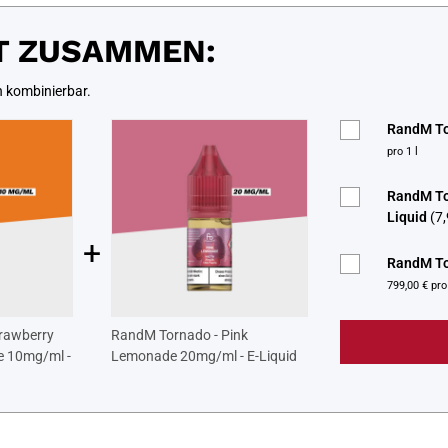
T ZUSAMMEN:
n kombinierbar.
RandM Tor
pro 1 l
RandM Tor
Liquid
(7,
+
RandM To
799,00 € pro 
rawberry
RandM Tornado - Pink
e 10mg/ml -
Lemonade 20mg/ml - E-Liquid