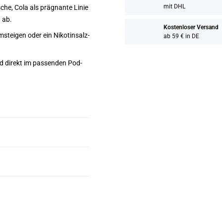
mit DHL
che, Cola als prägnante Linie
 ab.
Kostenloser Versand
steigen oder ein Nikotinsalz-
ab 59 € in DE
d direkt im passenden Pod-