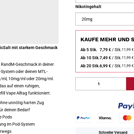
Nikotingehalt
KAUFE MEHR UND S
NicSalt mit starkem Geschmack
Ab 5 Stk.
7,79 €
/ Stk.
11,99 €
Ab 10 Stk.
7,49 €
/ Stk.
11,99 €
en RandM-Geschmack in deiner
Ab 20 Stk.
6,99 €
/ Stk.
11,99 €
Pod-System oder deinen MTL-
0mg/ml, 10mg/ml oder 20mg/ml.
as auf einen ruhigen,
ill Vape Alltag funktioniert.
 ohne unnötig harten Zug
r deinen Bedarf
e Pods
ung im Pod-System
erwegs
Schneller Versand