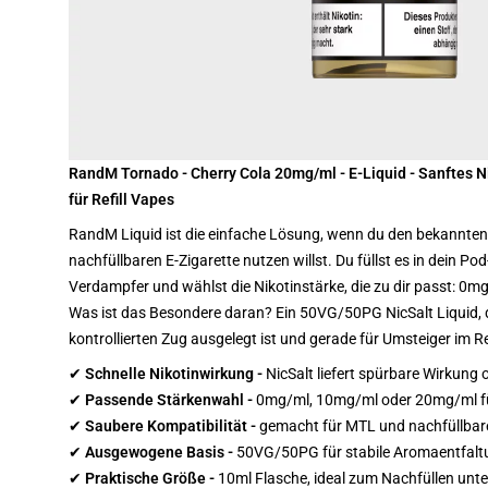
RandM Tornado - Cherry Cola 20mg/ml - E-Liquid - Sanftes 
für Refill Vapes
RandM Liquid ist die einfache Lösung, wenn du den bekannt
nachfüllbaren E-Zigarette nutzen willst. Du füllst es in dein 
Verdampfer und wählst die Nikotinstärke, die zu dir passt: 
Was ist das Besondere daran? Ein 50VG/50PG NicSalt Liquid, d
kontrollierten Zug ausgelegt ist und gerade für Umsteiger im Ref
✔
Schnelle
Nikotinwirkung -
NicSalt liefert spürbare Wirkung
✔
Passende
Stärkenwahl -
0mg/ml, 10mg/ml oder 20mg/ml fü
✔
Saubere
Kompatibilität -
gemacht für MTL und nachfüllbar
✔
Ausgewogene
Basis -
50VG/50PG für stabile Aromaentfalt
✔
Praktische
Größe -
10ml Flasche, ideal zum Nachfüllen unt