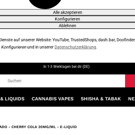
Alle akzeptieren
Konfigurieren
Ablehnen
 Dienste auf unserer Website: YouTube, TrustedShops, dash.bar, Doofinder
r
Konfigurieren
und in unserer
Datenschutzerklärung
.
In 1-3 Werktagen bei dir (DE)
& LIQUIDS
CANNABIS VAPES
SHISHA & TABAK
NE
DO - CHERRY COLA 20MG/ML - E-LIQUID