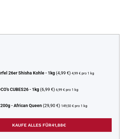
fel 26er Shisha Kohle - 1kg
(4,99 €)
4,99 € pro 1 kg
O's CUBES26 - 1kg
(6,99 €)
6,99 € pro 1 kg
200g - African Queen
(29,90 €)
149,50 € pro 1 kg
KAUFE ALLES FÜR
41,88€