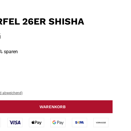
FEL 26ER SHISHA
G
% sparen
nd abweichend)
WARENKORB