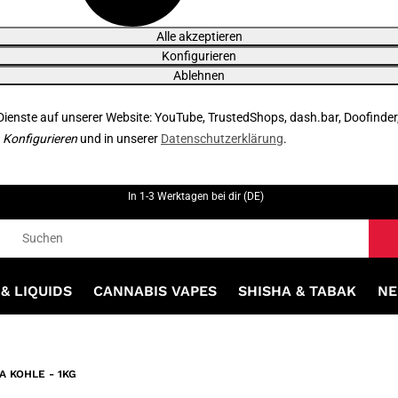
Alle akzeptieren
Konfigurieren
Ablehnen
 Dienste auf unserer Website: YouTube, TrustedShops, dash.bar, Doofinder
r
Konfigurieren
und in unserer
Datenschutzerklärung
.
In 1-3 Werktagen bei dir (DE)
& LIQUIDS
CANNABIS VAPES
SHISHA & TABAK
NE
 KOHLE - 1KG