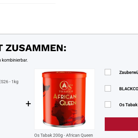
T ZUSAMMEN:
n kombinierbar.
Zauberwür
S26 - 1kg
BLACKCOC
+
Os Tabak 
Os Tabak 200g - African Queen