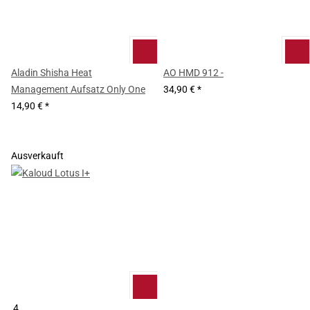
Aladin Shisha Heat
AO HMD 912 -
Management Aufsatz Only One
34,90 €
*
14,90 €
*
Ausverkauft
4