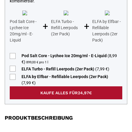
kombinierbar.
Pod Salt Core -
ELFA Turbo -
ELFA by Elfbar -
+
+
Lychee Ice
Refill Leerpods
Refillable
20mg/ml - E-
(2er Pack)
Leerpods (2er
Liquid
Pack)
Pod Salt Core - Lychee Ice 20mg/ml - E-Liquid
(8,99
€)
899,00 € pro 1 l
ELFA Turbo - Refill Leerpods (2er Pack)
(7,99 €)
ELFA by Elfbar - Refillable Leerpods (2er Pack)
(7,99 €)
KAUFE ALLES FÜR
24,97€
PRODUKTBESCHREIBUNG