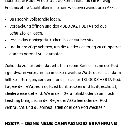
lädst es per Kabel wieder auf. So kombinierst du ein Einweg-
Erlebnis ohne Nachfüllen mit einem wiederverwendbaren Akku.
Basisgerät vollständig laden.
Verpackung öffnen und den 4BLOCKZ H3BTA Pod aus
Schutzfolien lösen.
Pod in das Basisgerät klicken, bis er sauber sitzt.
Drei kurze Züge nehmen, um die Kindersicherung zu entsperren,
danach normal MTL dampfen.
Ziehst du zu hart oder dauerhaft im roten Bereich, kann der Pod
irgendwann verbrannt schmecken, weil die Watte durch ist - dann
hilft kein Reinigen, sondern nur ein frischer 4BLOCKZ H3BTA Pod.
Lagere deine Vapes möglichst kühl, trocken und lichtgeschützt,
idealerweise stehend. Wenn dein Gerät blinkt oder kaum noch
Leistung bringt, ist in der Regel der Akku leer oder der Pod
verbraucht, und du solltest laden oder den Pod wechseln.
H3BTA - DEINE NEUE CANNABINOID ERFAHRUNG