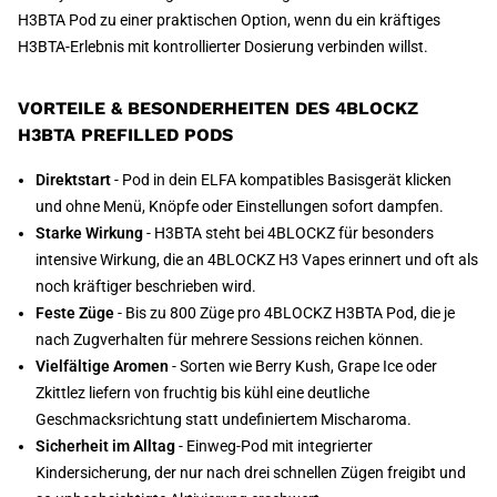
H3BTA Pod zu einer praktischen Option, wenn du ein kräftiges
H3BTA-Erlebnis mit kontrollierter Dosierung verbinden willst.
VORTEILE & BESONDERHEITEN DES 4BLOCKZ
H3BTA PREFILLED PODS
Direktstart
- Pod in dein ELFA kompatibles Basisgerät klicken
und ohne Menü, Knöpfe oder Einstellungen sofort dampfen.
Starke Wirkung
- H3BTA steht bei 4BLOCKZ für besonders
intensive Wirkung, die an 4BLOCKZ H3 Vapes erinnert und oft als
noch kräftiger beschrieben wird.
Feste Züge
- Bis zu 800 Züge pro 4BLOCKZ H3BTA Pod, die je
nach Zugverhalten für mehrere Sessions reichen können.
Vielfältige Aromen
- Sorten wie Berry Kush, Grape Ice oder
Zkittlez liefern von fruchtig bis kühl eine deutliche
Geschmacksrichtung statt undefiniertem Mischaroma.
Sicherheit im Alltag
- Einweg-Pod mit integrierter
Kindersicherung, der nur nach drei schnellen Zügen freigibt und