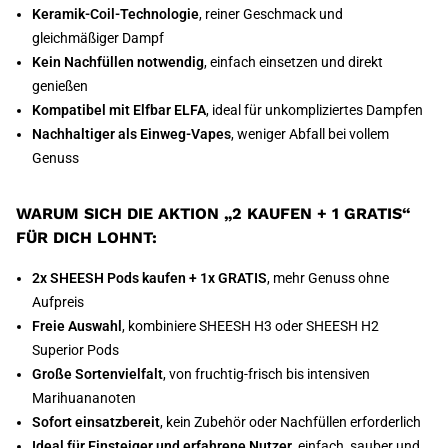
Keramik-Coil-Technologie
, reiner Geschmack und
gleichmäßiger Dampf
Kein Nachfüllen notwendig
, einfach einsetzen und direkt
genießen
Kompatibel mit Elfbar ELFA
, ideal für unkompliziertes Dampfen
Nachhaltiger als Einweg-Vapes
, weniger Abfall bei vollem
Genuss
WARUM SICH DIE AKTION „2 KAUFEN + 1 GRATIS“
FÜR DICH LOHNT:
2x SHEESH Pods kaufen + 1x GRATIS
, mehr Genuss ohne
Aufpreis
Freie Auswahl
, kombiniere SHEESH H3 oder SHEESH H2
Superior Pods
Große Sortenvielfalt
, von fruchtig-frisch bis intensiven
Marihuananoten
Sofort einsatzbereit
, kein Zubehör oder Nachfüllen erforderlich
Ideal für Einsteiger und erfahrene Nutzer
, einfach, sauber und