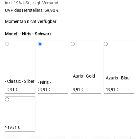
inkl. 19% USt.
,
zzgl.
Versand
UVP des Herstellers
:
59,90 €
Momentan nicht verfügbar
Modell
- Niris - Schwarz
- Auris - Gold
- Azuris - Blau
- Classic - Silber
- Niris -
Schwarz
- 9,91 €
- 9,91 €
- 9,91 €
- 19,91 €
Violis - Lila
- 19,91 €