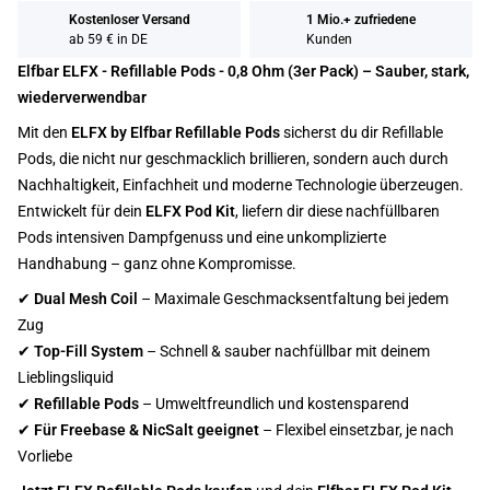
Kostenloser Versand
1 Mio.+ zufriedene
ab 59 € in DE
Kunden
Elfbar ELFX - Refillable Pods - 0,8 Ohm (3er Pack) – Sauber, stark,
wiederverwendbar
Mit den
ELFX by Elfbar Refillable Pods
sicherst du dir Refillable
Pods, die nicht nur geschmacklich brillieren, sondern auch durch
Nachhaltigkeit, Einfachheit und moderne Technologie überzeugen.
Entwickelt für dein
ELFX Pod Kit
, liefern dir diese nachfüllbaren
Pods intensiven Dampfgenuss und eine unkomplizierte
Handhabung – ganz ohne Kompromisse.
✔
Dual Mesh Coil
– Maximale Geschmacksentfaltung bei jedem
Zug
✔
Top-Fill System
– Schnell & sauber nachfüllbar mit deinem
Lieblingsliquid
✔
Refillable Pods
– Umweltfreundlich und kostensparend
✔
Für Freebase & NicSalt geeignet
– Flexibel einsetzbar, je nach
Vorliebe