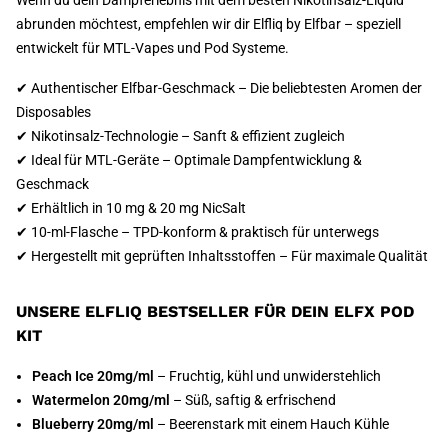
Wenn du dein Dampferlebnis mit dem besten Nikotinsalz-Liquid
abrunden möchtest, empfehlen wir dir Elfliq by Elfbar – speziell
entwickelt für MTL-Vapes und Pod Systeme.
✔ Authentischer Elfbar-Geschmack – Die beliebtesten Aromen der
Disposables
✔ Nikotinsalz-Technologie – Sanft & effizient zugleich
✔ Ideal für MTL-Geräte – Optimale Dampfentwicklung &
Geschmack
✔ Erhältlich in 10 mg & 20 mg NicSalt
✔ 10-ml-Flasche – TPD-konform & praktisch für unterwegs
✔ Hergestellt mit geprüften Inhaltsstoffen – Für maximale Qualität
UNSERE ELFLIQ BESTSELLER FÜR DEIN ELFX POD
KIT
Peach Ice 20mg/ml
– Fruchtig, kühl und unwiderstehlich
Watermelon 20mg/ml
– Süß, saftig & erfrischend
Blueberry 20mg/ml
– Beerenstark mit einem Hauch Kühle