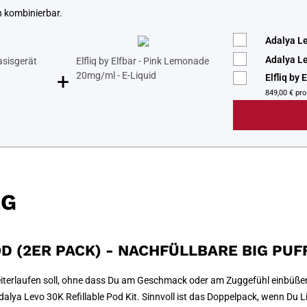
n kombinierbar.
Adalya Le
Adalya Le
asisgerät
Elfliq by Elfbar - Pink Lemonade
+
20mg/ml - E-Liquid
Elfliq by
849,00 € pro 
NG
OD (2ER PACK) - NACHFÜLLBARE BIG PU
weiterlaufen soll, ohne dass Du am Geschmack oder am Zuggefühl einbüßen
lya Levo 30K Refillable Pod Kit. Sinnvoll ist das Doppelpack, wenn Du Li