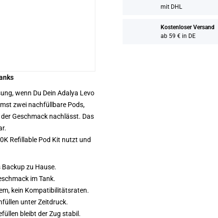
mit DHL
Kostenloser Versand
ab 59 € in DE
tanks
Lösung, wenn Du Dein Adalya Levo
mst zwei nachfüllbare Pods,
der der Geschmack nachlässt. Das
ar.
K Refillable Pod Kit nutzt und
ls Backup zu Hause.
geschmack im Tank.
m, kein Kompatibilitätsraten.
hfüllen unter Zeitdruck.
üllen bleibt der Zug stabil.