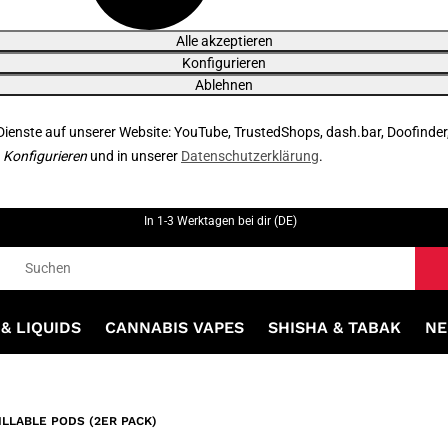
Alle akzeptieren
Konfigurieren
Ablehnen
 Dienste auf unserer Website: YouTube, TrustedShops, dash.bar, Doofinder
r
Konfigurieren
und in unserer
Datenschutzerklärung
.
In 1-3 Werktagen bei dir (DE)
& LIQUIDS
CANNABIS VAPES
SHISHA & TABAK
NE
ILLABLE PODS (2ER PACK)