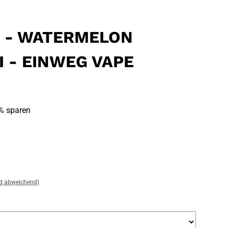
0 - WATERMELON
I - EINWEG VAPE
% sparen
nd abweichend)