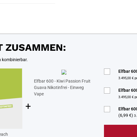
T ZUSAMMEN:
n kombinierbar.
Elfbar 60
3.495,00 € pr
Elfbar 600 - Kiwi Passion Fruit
Guava Nikotinfrei - Einweg
Elfbar 60
Vape
3.495,00 € pr
+
Elfbar 60
(6,99 €)
3.
Peach