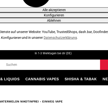
Alle akzeptieren
Konfigurieren
Ablehnen
 Dienste auf unserer Website: YouTube, TrustedShops, dash.bar, Doofinder
r
Konfigurieren
und in unserer
Datenschutzerklärung
.
In 1-3 Werktagen bei dir (DE)
& LIQUIDS
CANNABIS VAPES
SHISHA & TABAK
NE
 WATERMELON NIKOTINFREI - EINWEG VAPE