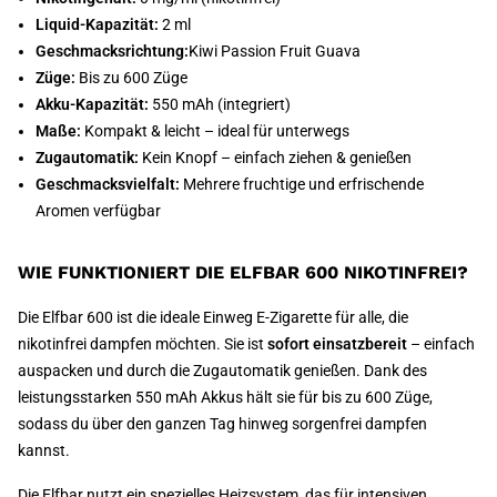
Liquid-Kapazität:
2 ml
Geschmacksrichtung:
Kiwi Passion Fruit Guava
Züge:
Bis zu 600 Züge
Akku-Kapazität:
550 mAh (integriert)
Maße:
Kompakt & leicht – ideal für unterwegs
Zugautomatik:
Kein Knopf – einfach ziehen & genießen
Geschmacksvielfalt:
Mehrere fruchtige und erfrischende
Aromen verfügbar
WIE FUNKTIONIERT DIE ELFBAR 600 NIKOTINFREI?
Die Elfbar 600 ist die ideale Einweg E-Zigarette für alle, die
nikotinfrei dampfen möchten. Sie ist
sofort einsatzbereit
– einfach
auspacken und durch die Zugautomatik genießen. Dank des
leistungsstarken 550 mAh Akkus hält sie für bis zu 600 Züge,
sodass du über den ganzen Tag hinweg sorgenfrei dampfen
kannst.
Die Elfbar nutzt ein spezielles Heizsystem, das für intensiven