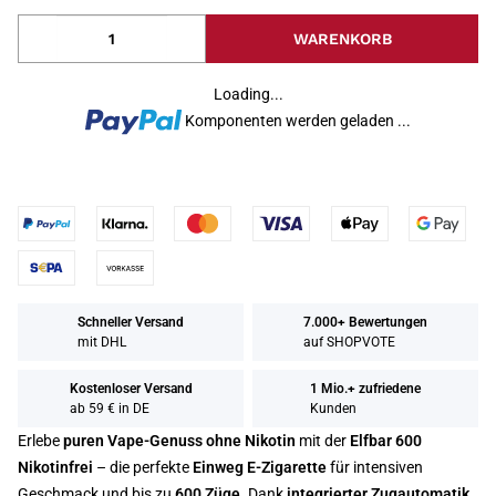
WARENKORB
Loading...
Komponenten werden geladen ...
Schneller Versand
7.000+ Bewertungen
mit DHL
auf SHOPVOTE
Kostenloser Versand
1 Mio.+ zufriedene
ab 59 € in DE
Kunden
Erlebe
puren Vape-Genuss ohne Nikotin
mit der
Elfbar 600
Nikotinfrei
– die perfekte
Einweg E-Zigarette
für intensiven
Geschmack und bis zu
600 Züge
. Dank
integrierter Zugautomatik