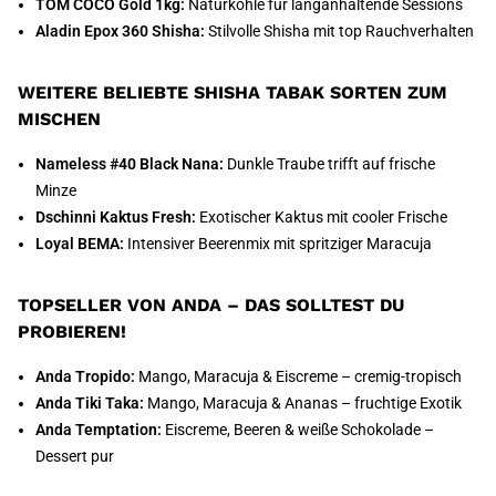
TOM COCO Gold 1kg:
Naturkohle für langanhaltende Sessions
Aladin Epox 360 Shisha:
Stilvolle Shisha mit top Rauchverhalten
WEITERE BELIEBTE SHISHA TABAK SORTEN ZUM
MISCHEN
Nameless #40 Black Nana:
Dunkle Traube trifft auf frische
Minze
Dschinni Kaktus Fresh:
Exotischer Kaktus mit cooler Frische
Loyal BEMA:
Intensiver Beerenmix mit spritziger Maracuja
TOPSELLER VON ANDA – DAS SOLLTEST DU
PROBIEREN!
Anda Tropido:
Mango, Maracuja & Eiscreme – cremig-tropisch
Anda Tiki Taka:
Mango, Maracuja & Ananas – fruchtige Exotik
Anda Temptation:
Eiscreme, Beeren & weiße Schokolade –
Dessert pur