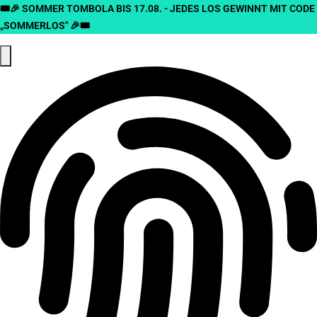
🎟️🎉 SOMMER TOMBOLA BIS 17.08. - JEDES LOS GEWINNT MIT CODE
„SOMMERLOS" 🎉🎟️