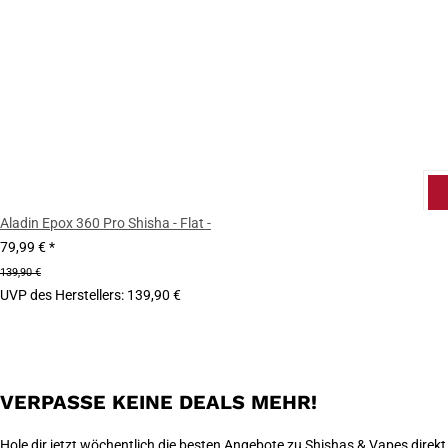
Aladin Epox 360 Pro Shisha - Flat -
79,99 €
*
139,90 €
UVP des Herstellers
:
139,90 €
VERPASSE KEINE DEALS MEHR!
Hole dir jetzt wöchentlich die besten Angebote zu Shishas & Vapes direkt