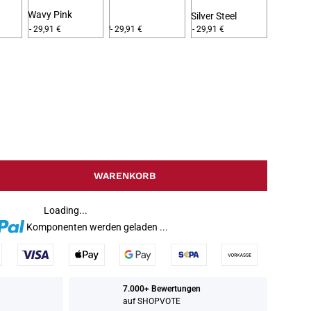
Wavy Pink
Silver Steel
Wavy Frosted
- 29,91 €
- 29,91 €
- 29,91 €
WARENKORB
Loading...
Komponenten werden geladen ...
7.000+ Bewertungen
auf SHOPVOTE