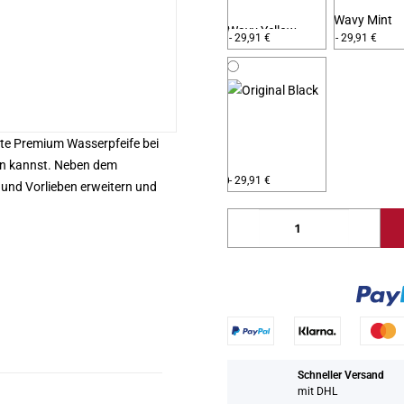
Wavy Mint
Wavy Yellow
- 29,91 €
- 29,91 €
ute Premium Wasserpfeife bei
en kannst. Neben dem
Original Black
- 29,91 €
und Vorlieben erweitern und
Schneller Versand
mit DHL