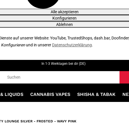
Alle akzeptieren
Konfigurieren
Ablehnen
 Dienste auf unserer Website: YouTube, TrustedShops, dash.bar, Doofinder
r
Konfigurieren
und in unserer
Datenschutzerklärung
.
In 1-3 Werktagen bei dir (DE)
& LIQUIDS
CANNABIS VAPES
SHISHA & TABAK
NE
TY LOUNGE SILVER - FROSTED - WAVY PINK