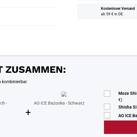
Kostenloser Versand
ab 59 € in DE
T ZUSAMMEN:
n kombinierbar.
Moze Shis
€)
ch -
AO ICE Bazooka - Schwarz
Shisha Si
+
AO ICE B