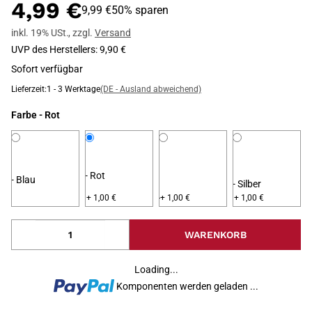
4,99 €
9,99 €
50% sparen
inkl. 19% USt.
,
zzgl.
Versand
UVP des Herstellers
:
9,90 €
Sofort verfügbar
Lieferzeit:
1 - 3 Werktage
(DE - Ausland abweichend)
Farbe
- Rot
- Rot
- Blau
- Silber
- Schwarz
+ 1,00 €
+ 1,00 €
+ 1,00 €
WARENKORB
Loading...
Komponenten werden geladen ...