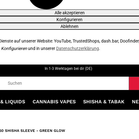
Alle akzeptieren
Konfigurieren
Ablehnen
 Dienste auf unserer Website: YouTube, TrustedShops, dash.bar, Doofinder
r
Konfigurieren
und in unserer
Datenschutzerklärung
.
In 1-3 Werktagen bei dir (DE)
& LIQUIDS
CANNABIS VAPES
SHISHA & TABAK
NE
60 SHISHA SLEEVE - GREEN GLOW