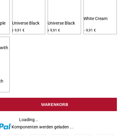
White Cream
ple
Universe Black
Universe Black
Blue
Red
- 9,91 €
- 9,91 €
- 9,91 €
th
WARENKORB
Loading...
Komponenten werden geladen ...