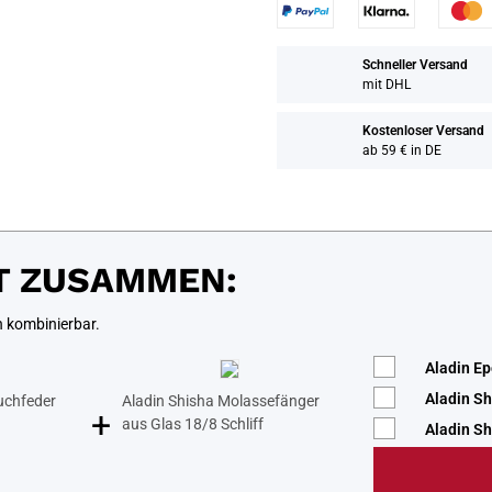
Schneller Versand
mit DHL
Kostenloser Versand
ab 59 € in DE
T ZUSAMMEN:
n kombinierbar.
Aladin Ep
Aladin Sh
uchfeder
Aladin Shisha Molassefänger
+
aus Glas 18/8 Schliff
Aladin Sh