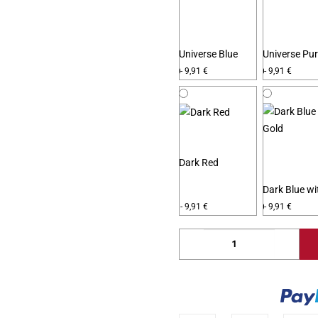
Universe Blue
Universe Pur
Orange
Green
- 9,91 €
- 9,91 €
Dark Red
Dark Blue wi
Gold
- 9,91 €
- 9,91 €