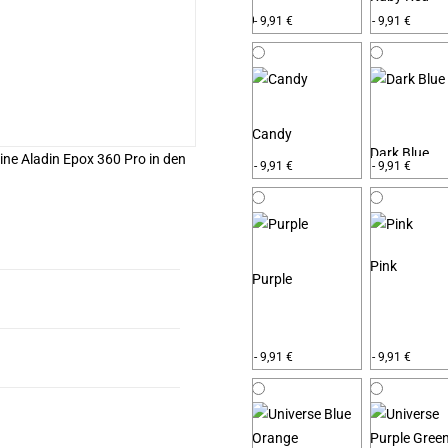
Golden Wood
- 9,91 €
- 9,91 €
Candy
Dark Blue
ine Aladin Epox 360 Pro in den
- 9,91 €
- 9,91 €
Pink
Purple
- 9,91 €
- 9,91 €