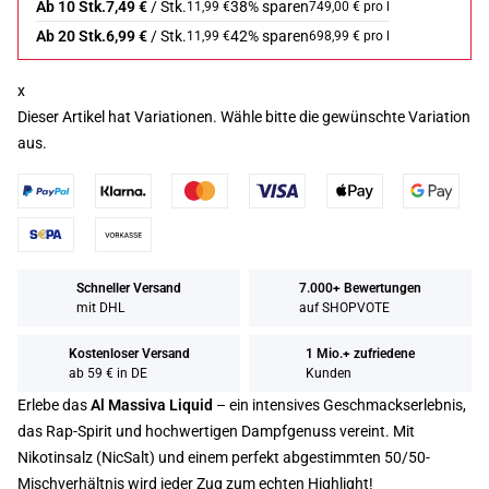
Ab 10 Stk.
7,49 €
/ Stk.
38% sparen
11,99 €
749,00 € pro l
Ab 20 Stk.
6,99 €
/ Stk.
42% sparen
11,99 €
698,99 € pro l
x
Dieser Artikel hat Variationen. Wähle bitte die gewünschte Variation
aus.
Schneller Versand
7.000+ Bewertungen
mit DHL
auf SHOPVOTE
Kostenloser Versand
1 Mio.+ zufriedene
ab 59 € in DE
Kunden
Erlebe das
Al Massiva Liquid
– ein intensives Geschmackserlebnis,
das Rap-Spirit und hochwertigen Dampfgenuss vereint. Mit
Nikotinsalz (NicSalt) und einem perfekt abgestimmten 50/50-
Mischverhältnis wird jeder Zug zum echten Highlight!