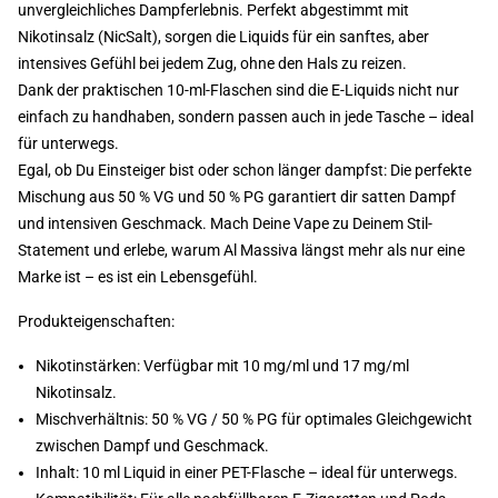
unvergleichliches Dampferlebnis. Perfekt abgestimmt mit
Nikotinsalz (NicSalt), sorgen die Liquids für ein sanftes, aber
intensives Gefühl bei jedem Zug, ohne den Hals zu reizen.
Dank der praktischen 10-ml-Flaschen sind die E-Liquids nicht nur
einfach zu handhaben, sondern passen auch in jede Tasche – ideal
für unterwegs.
Egal, ob Du Einsteiger bist oder schon länger dampfst: Die perfekte
Mischung aus 50 % VG und 50 % PG garantiert dir satten Dampf
und intensiven Geschmack. Mach Deine Vape zu Deinem Stil-
Statement und erlebe, warum Al Massiva längst mehr als nur eine
Marke ist – es ist ein Lebensgefühl.
Produkteigenschaften:
Nikotinstärken: Verfügbar mit 10 mg/ml und 17 mg/ml
Nikotinsalz.
Mischverhältnis: 50 % VG / 50 % PG für optimales Gleichgewicht
zwischen Dampf und Geschmack.
Inhalt: 10 ml Liquid in einer PET-Flasche – ideal für unterwegs.