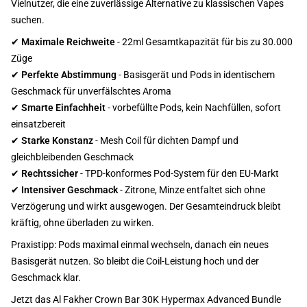
Vielnutzer, die eine zuverlässige Alternative zu klassischen Vapes
suchen.
✔
Maximale Reichweite
- 22ml Gesamtkapazität für bis zu 30.000
Züge
✔
Perfekte Abstimmung
- Basisgerät und Pods in identischem
Geschmack für unverfälschtes Aroma
✔
Smarte Einfachheit
- vorbefüllte Pods, kein Nachfüllen, sofort
einsatzbereit
✔
Starke Konstanz
- Mesh Coil für dichten Dampf und
gleichbleibenden Geschmack
✔
Rechtssicher
- TPD-konformes Pod-System für den EU-Markt
✔
Intensiver Geschmack
- Zitrone, Minze entfaltet sich ohne
Verzögerung und wirkt ausgewogen. Der Gesamteindruck bleibt
kräftig, ohne überladen zu wirken.
Praxistipp: Pods maximal einmal wechseln, danach ein neues
Basisgerät nutzen. So bleibt die Coil-Leistung hoch und der
Geschmack klar.
Jetzt das Al Fakher Crown Bar 30K Hypermax Advanced Bundle