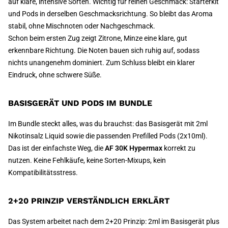
auf klare, intensive Sorten. Wichtig für reinen Geschmack: Starterkit
und Pods in derselben Geschmacksrichtung. So bleibt das Aroma
stabil, ohne Mischnoten oder Nachgeschmack.
Schon beim ersten Zug zeigt Zitrone, Minze eine klare, gut
erkennbare Richtung. Die Noten bauen sich ruhig auf, sodass
nichts unangenehm dominiert. Zum Schluss bleibt ein klarer
Eindruck, ohne schwere Süße.
BASISGERÄT UND PODS IM BUNDLE
Im Bundle steckt alles, was du brauchst: das Basisgerät mit 2ml
Nikotinsalz Liquid sowie die passenden Prefilled Pods (2x10ml).
Das ist der einfachste Weg, die
AF 30K Hypermax
korrekt zu
nutzen. Keine Fehlkäufe, keine Sorten-Mixups, kein
Kompatibilitätsstress.
2+20 PRINZIP VERSTÄNDLICH ERKLÄRT
Das System arbeitet nach dem 2+20 Prinzip: 2ml im Basisgerät plus