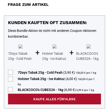
FRAGE ZUM ARTIKEL
KUNDEN KAUFTEN OFT ZUSAMMEN:
Diese Bundle-Aktion ist nicht mit anderen Coupon-Aktionen
kombinierbar.
+
+
7Days Tabak
Holster Tabak
BLACKCOCO's
25g - Cold Peah
25g - !ce Kaktuz
CUBES26 - 1kg
7Days Tabak 25g - Cold Peah
(3,90 €)
156,00 € pro 1 kg
Holster Tabak 25g - !ce Kaktuz
(4,00 €)
160,00 € pro 1
kg
BLACKCOCO's CUBES26 - 1kg
(6,99 €)
6,99 € pro 1 kg
KAUFE ALLES FÜR
14,89€