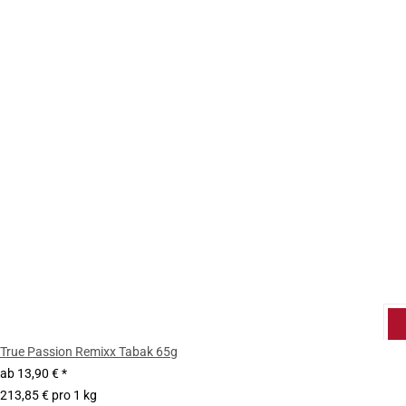
True Passion Remixx Tabak 65g
ab
13,90 €
*
213,85 € pro 1 kg