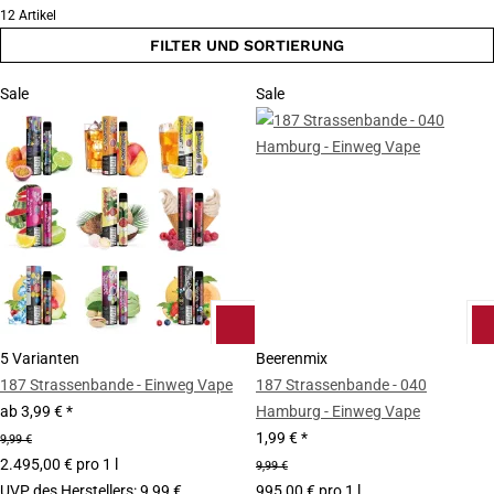
12 Artikel
FILTER UND SORTIERUNG
Sale
Sale
5 Varianten
Beerenmix
187 Strassenbande - Einweg Vape
187 Strassenbande - 040
ab
3,99 €
*
Hamburg - Einweg Vape
1,99 €
*
9,99 €
2.495,00 € pro 1 l
9,99 €
UVP des Herstellers
:
9,99 €
995,00 € pro 1 l